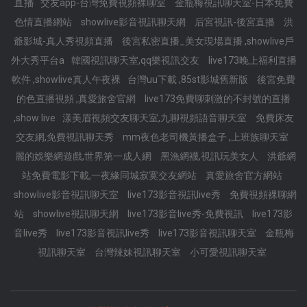
直播
交友app-台灣免費視頻裸聊室
金瓶梅視訊聊天室-日本免費
色情直播網站
showlive影音視訊聊天網
后宮視訊-後宮直播
洪
爺影城-真人秀視頻直播
後宮私密直播_美女現場直播 ,showlive戶
外大秀平台a
韓國視訊聊天室,qq樂視訊交友
live173晚上福利直播
軟件 ,showlive真人午夜裸
台灣uu下載 ,85st影城舊新版
後宮免費
的色直播視頻 ,真愛旅舍官網
live173免費聊刺激的不封號的直播
,show live
漾美眉視頻交友聊天室,九聊視頻語音聊天室
免費床友
交友網,免費視訊聊天秀
mm夜色老司機黃播盒子 ,上班族聊天室
麗的娛樂網遊戲,世界第一成人網
黑漁網襪,視訊玩美女人
洪爺網
站免費電影下載,一夜緣同城寂寞交友網站
真愛旅舍官方網站
showlive影音視訊聊天室
live173影音視訊live秀
免費視頻裸聊網
站
showlive視訊聊天網
live173影音live秀-免費視訊
live173影
音live秀
live173影音視訊live秀
live173影音視訊聊天室
金瓶梅
視訊聊天室
台灣辣妹視訊聊天室
小可愛視訊聊天室