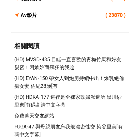
Av影片
( 23870 )
相關閱讀
(HD) MVSD-435 目睹一直喜歡的青梅竹馬和好友
親密！因嫉妒而瘋狂的我趁
(HD) EYAN-150 帶女人到炮房持續中出！爆乳絶倫
痴女妻 佐紀28歳[有
(HD) HDKA-177 這裡是全裸家政婦派遣所 黑川紗
里奈[有碼高清中文字幕
免費聊天交友網站
FUGA-47 與母親朋友忘我般濃密性交 染谷里美[有
碼中文字幕]