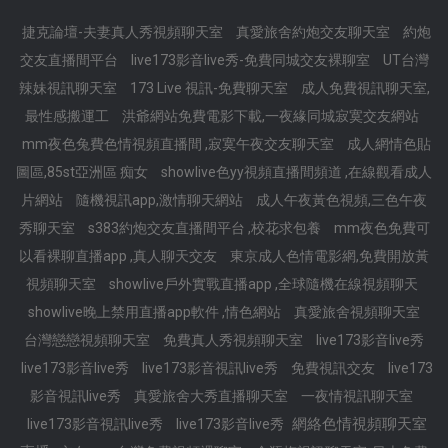
捷克論壇-夫妻真人秀視頻聊天室
真愛旅舍約炮交友聊天室
約炮
交友直播間平台
live173影音live秀-免費同城交友裸聊室
UT台灣
辣妹視訊聊天室
173 Live 視訊-免費聊天室
成人免費視訊聊天室,
最性感搬運工
洪爺網站免費電影下載,一夜緣同城寂寞交友網站
mm夜色兔費色情視頻直播間 ,寂寞午夜交友聊天室
成人網情色貼
圖區,85st亞洲區 痴女
showlive色yy視頻直播間頻道 ,在線觀看成人
片網站
隨機視訊app,激情聊天網站
成人午夜黃色視頻,三色午夜
秀聊天室
s383約炮交友直播間平台 ,校花求包養
mm夜色免費可
以看裸聊直播app ,真人聊天交友
東京成人色情電影網,免費開放黃
視頻聊天室
showlive戶外實戰直播app ,全球隨機在線視頻聊天
showlive晚上禁用直播app軟件 ,情色網站
真愛旅舍視頻聊天室
台灣戀戀視頻聊天室
免費真人秀視頻聊天室
live173影音live秀
live173影音live秀
live173影音視訊live秀
免費視訊交友
live173
影音視訊live秀
真愛旅舍大秀直播聊天室
一夜情視訊聊天室
網絡色情視頻聊天室
live173影音視訊live秀
live173影音live秀