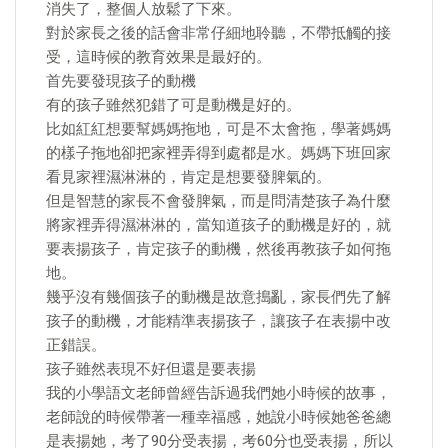
消失了，整個人放鬆了下來。
對於家長之後的話會非常仔細地聆聽，不帶抵觸的接
受，這時候的教育效果是最好的。
首先要發現孩子的動機
有的孩子雖然犯錯了可是動機是好的。
比如紅紅想要幫媽媽拖地，可是不太會拖，學著媽媽
的樣子拖地卻把家裡弄得到處都是水。媽媽下班回家
看見家裡濕淋淋的，肯定是想要發脾氣的。
但是智慧的家長不會發脾氣，而是問清楚孩子為什麼
將家裡弄得濕淋淋的，當知道孩子的動機是好的，就
要表揚孩子，肯定孩子的動機，然後再教孩子如何拖
地。
幾乎沒有幾個孩子的動機是故意搗亂，家長們先了解
孩子的動機，才能精準表揚孩子，讓孩子在表揚中改
正錯誤。
孩子雖然表現不好但還是要表揚
我的小學語文老師曾經告訴過我們她小時候的故事，
老師說的時候帶著一種幸福感，她說小時候她爸爸總
是表揚她，考了90分受表揚，考60分也受表揚，所以