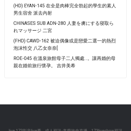
(HD) EYAN-145 在全是肉棒完全勃起的學生​​的素人
男生宿舍 派去內射
CHINASES SUB ADN-280 人妻を虜にする寝取ら
れマッサージ 二宮
(FHD) CAWD-162 被迫偶像或是戀愛二選一的熱烈
泡沫性交 八乙女奈奈[
ROE-045 在溫泉旅館母子二人獨處…。讓再婚的母
親在婚前旅行懷孕。 吉井美希
live 173影音live秀
成人視訊-真愛旅舍直播
173liveshow視訊