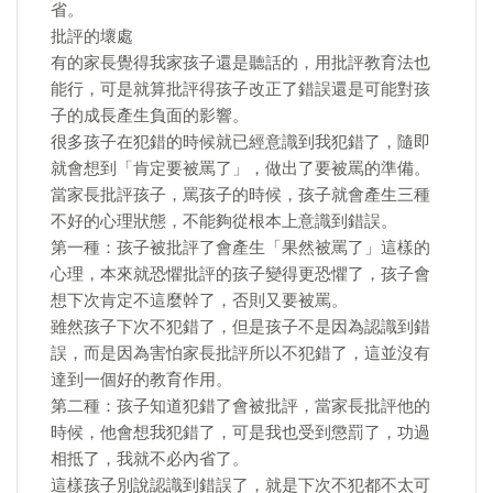
省。
批評的壞處
有的家長覺得我家孩子還是聽話的，用批評教育法也
能行，可是就算批評得孩子改正了錯誤還是可能對孩
子的成長產生負面的影響。
很多孩子在犯錯的時候就已經意識到我犯錯了，隨即
就會想到「肯定要被罵了」，做出了要被罵的準備。
當家長批評孩子，罵孩子的時候，孩子就會產生三種
不好的心理狀態，不能夠從根本上意識到錯誤。
第一種：孩子被批評了會產生「果然被罵了」這樣的
心理，本來就恐懼批評的孩子變得更恐懼了，孩子會
想下次肯定不這麼幹了，否則又要被罵。
雖然孩子下次不犯錯了，但是孩子不是因為認識到錯
誤，而是因為害怕家長批評所以不犯錯了，這並沒有
達到一個好的教育作用。
第二種：孩子知道犯錯了會被批評，當家長批評他的
時候，他會想我犯錯了，可是我也受到懲罰了，功過
相抵了，我就不必內省了。
這樣孩子別說認識到錯誤了，就是下次不犯都不太可