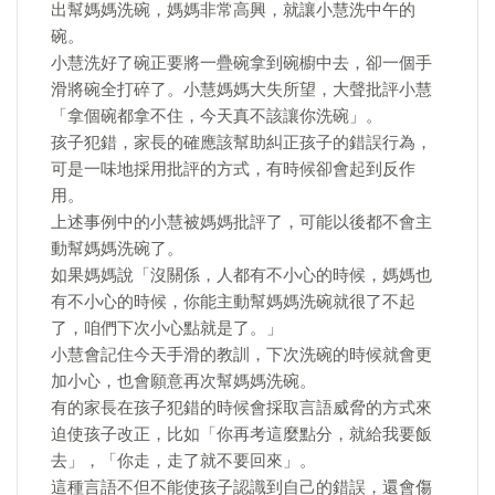
出幫媽媽洗碗，媽媽非常高興，就讓小慧洗中午的
碗。
小慧洗好了碗正要將一疊碗拿到碗櫥中去，卻一個手
滑將碗全打碎了。小慧媽媽大失所望，大聲批評小慧
「拿個碗都拿不住，今天真不該讓你洗碗」。
孩子犯錯，家長的確應該幫助糾正孩子的錯誤行為，
可是一味地採用批評的方式，有時候卻會起到反作
用。
上述事例中的小慧被媽媽批評了，可能以後都不會主
動幫媽媽洗碗了。
如果媽媽說「沒關係，人都有不小心的時候，媽媽也
有不小心的時候，你能主動幫媽媽洗碗就很了不起
了，咱們下次小心點就是了。」
小慧會記住今天手滑的教訓，下次洗碗的時候就會更
加小心，也會願意再次幫媽媽洗碗。
有的家長在孩子犯錯的時候會採取言語威脅的方式來
迫使孩子改正，比如「你再考這麼點分，就給我要飯
去」，「你走，走了就不要回來」。
這種言語不但不能使孩子認識到自己的錯誤，還會傷