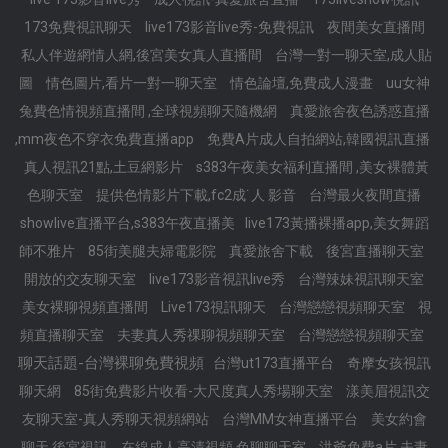
173免費視訊聊天
live173影音live秀-免費視訊
夜間美女直播間
私人伴遊網情人網,後宮美女真人直播間
台灣一對一聊天室,成人貼
圖
情色圖片,看片一對一聊天室
情色論壇,免費成人漫畫
uu女神
兔費色情視頻直播間 ,全球視頻聊天隨機網
真愛旅舍夜色誘惑直播
,mm夜色不穿衣免費直播app
免費A片成人自拍網站,韓國視訊直播
真人視訊21點,土豆網影片
s383午夜美女福利直播間 ,美女裸體黃
色聊天室
提供色情影片下載,fc2成˙人 影音
台灣最火夜間直播
showlive直播平台,s383午夜直播美
live173黃播裸播app,美女舞蹈
師不雅片
85街美腿夫婦電影院
真愛旅舍下載
後宮直播聊天室
開放的交友聊天室
live173影音視訊live秀
台灣辣妹視訊聊天室
美女裸聊視頻直播間
Live173視訊聊天
台灣戀戀視頻聊天室
視
頻直播聊天室
夫妻真人秀祼聊視頻聊天室
台灣戀戀視頻聊天室
聊天話題-台灣裸聊免費視頻
台灣ut173直播平台
奇摩女孩視訊
聊天網
85街免費影片收看-大尺度真人秀場聊天室
漾美眉視訊交
友聊天室-真人秀聊天視頻網站
台灣MM女神直播平台
美女約會
聊天,後宮視訊
在線成人高清視頻,色聊聊天室
洪爺免費a片,夫妻