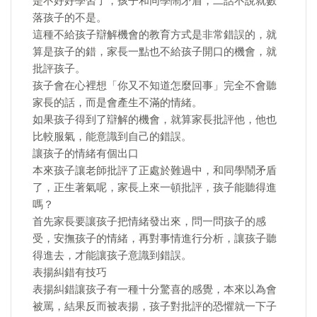
是不好好學習了，孩子和同學鬧矛盾，二話不說就數
落孩子的不是。
這種不給孩子辯解機會的教育方式是非常錯誤的，就
算是孩子的錯，家長一點也不給孩子開口的機會，就
批評孩子。
孩子會在心裡想「你又不知道怎麼回事」完全不會聽
家長的話，而是會產生不滿的情緒。
如果孩子得到了辯解的機會，就算家長批評他，他也
比較服氣，能意識到自己的錯誤。
讓孩子的情緒有個出口
本來孩子讓老師批評了正處於難過中，和同學鬧矛盾
了，正生著氣呢，家長上來一頓批評，孩子能聽得進
嗎？
首先家長要讓孩子把情緒發出來，問一問孩子的感
受，安撫孩子的情緒，再對事情進行分析，讓孩子聽
得進去，才能讓孩子意識到錯誤。
表揚糾錯有技巧
表揚糾錯讓孩子有一種十分驚喜的感覺，本來以為會
被罵，結果反而被表揚，孩子對批評的恐懼就一下子