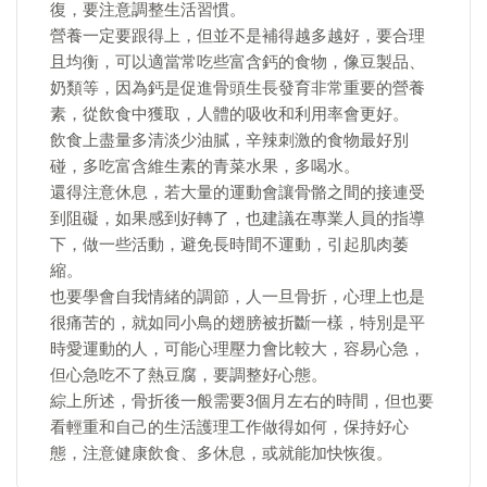
復，要注意調整生活習慣。
營養一定要跟得上，但並不是補得越多越好，要合理
且均衡，可以適當常吃些富含鈣的食物，像豆製品、
奶類等，因為鈣是促進骨頭生長發育非常重要的營養
素，從飲食中獲取，人體的吸收和利用率會更好。
飲食上盡量多清淡少油膩，辛辣刺激的食物最好別
碰，多吃富含維生素的青菜水果，多喝水。
還得注意休息，若大量的運動會讓骨骼之間的接連受
到阻礙，如果感到好轉了，也建議在專業人員的指導
下，做一些活動，避免長時間不運動，引起肌肉萎
縮。
也要學會自我情緒的調節，人一旦骨折，心理上也是
很痛苦的，就如同小鳥的翅膀被折斷一樣，特別是平
時愛運動的人，可能心理壓力會比較大，容易心急，
但心急吃不了熱豆腐，要調整好心態。
綜上所述，骨折後一般需要3個月左右的時間，但也要
看輕重和自己的生活護理工作做得如何，保持好心
態，注意健康飲食、多休息，或就能加快恢復。