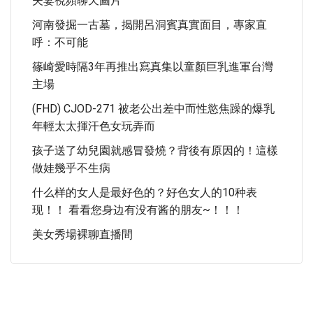
夫妻視頻聊天圖片
河南發掘一古墓，揭開呂洞賓真實面目，專家直
呼：不可能
篠崎愛時隔3年再推出寫真集以童顏巨乳進軍台灣
主場
(FHD) CJOD-271 被老公出差中而性慾焦躁的爆乳
年輕太太揮汗色女玩弄而
孩子送了幼兒園就感冒發燒？背後有原因的！這樣
做娃幾乎不生病
什么样的女人是最好色的？好色女人的10种表
现！！ 看看您身边有没有酱的朋友~！！！
美女秀場裸聊直播間