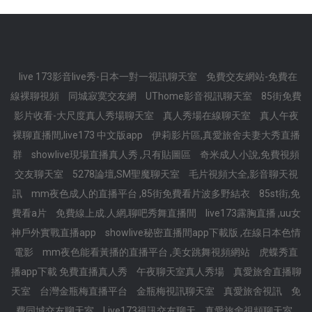
live 173影音live秀-日本一對一視訊聊天室
免費交友網站-免費在
線裸聊視頻
同城寂寞交友網
UThome影音視訊聊天室
85街免費
影片收看-大尺度真人秀場聊天室
真人秀場在線聊天室
真人午夜
裸聊直播間,live173 中文版app
伊莉影片區,真愛旅舍夫妻大秀直播
群
showlive現場直播真人秀 ,只有貼圖區
奇米成人小說,免費視頻
交友聊天室
5278論壇,SM聖魔聊天室
毛片視頻大全,影音聊天視
訊
mm夜色成人的直播平台 ,85街免費看片波多野結衣
85st街,免
費看a片
免費線上成.人網,聊吧秀舞直播間
live173露胸直播 ,uu女
神戶外實戰直播app
showlive秘密直播間app下載版 ,在線日本色情
電影
mm夜色能看黃播的直播平台 ,美女跳舞視頻網站
虎蝶秀直
播app下載 免費直播真人秀
午夜聊天室真人秀場
真愛旅舍直播聊
天室
台灣金瓶梅直播平台
金瓶梅視訊聊天室
真愛旅舍視訊
免
費同城交友聊天室
Live173視訊交友聊天
真愛旅舍視頻聊天室