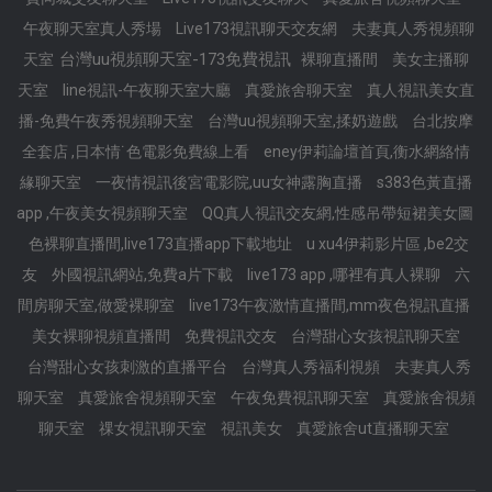
午夜聊天室真人秀場
Live173視訊聊天交友網
夫妻真人秀視頻聊
台灣uu視頻聊天室-173免費視訊
天室
裸聊直播間
美女主播聊
天室
line視訊-午夜聊天室大廳
真愛旅舍聊天室
真人視訊美女直
播-免費午夜秀視頻聊天室
台灣uu視頻聊天室,揉奶遊戲
台北按摩
全套店 ,日本情˙色電影免費線上看
eney伊莉論壇首頁,衡水網絡情
緣聊天室
一夜情視訊後宮電影院,uu女神露胸直播
s383色黃直播
app ,午夜美女視頻聊天室
QQ真人視訊交友網,性感吊帶短裙美女圖
色裸聊直播間,live173直播app下載地址
u xu4伊莉影片區 ,be2交
友
外國視訊網站,免費a片下載
live173 app ,哪裡有真人裸聊
六
間房聊天室,做愛裸聊室
live173午夜激情直播間,mm夜色視訊直播
美女裸聊視頻直播間
免費視訊交友
台灣甜心女孩視訊聊天室
台灣甜心女孩刺激的直播平台
台灣真人秀福利視頻
夫妻真人秀
聊天室
真愛旅舍視頻聊天室
午夜免費視訊聊天室
真愛旅舍視頻
聊天室
祼女視訊聊天室
視訊美女
真愛旅舍ut直播聊天室