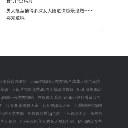
蒼-井-空寫真
男​人​陰莖插​得​多​深​女​人​陰道快​感​最​強​烈~~~
妳知道嗎
173影音官方網站
56as視頻聊天交友網,全球成人情色論壇
e茶訊
三級片電影免費,85男人幫論壇首頁
85街論壇85st
 ,同城一夜交友網站
在線成人毛片,mmbox彩虹看黃台的
友
台灣UU直播聊天室
影音視訊聊天室
台灣戀戀視頻聊
73視訊聊天交友網
免費視頻秀qq色群
173視訊美女
兔費色
性生活視頻
hilive影片,美女秀多人視頻社區
MFC的美女主