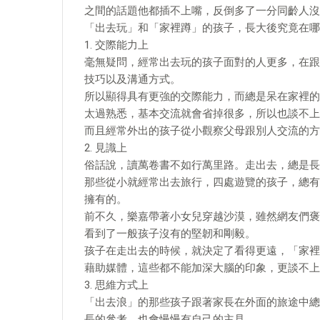
之間的話題他都插不上嘴，反倒多了一分同齡人沒
「出去玩」和「家裡蹲」的孩子，長大後究竟在哪
1. 交際能力上
毫無疑問，經常出去玩的孩子面對的人更多，在跟
技巧以及溝通方式。
所以顯得具有更強的交際能力，而總是呆在家裡的
太過熟悉，基本交流就會省掉很多，所以也談不上
而且經常外出的孩子從小觀察父母跟別人交流的方
2. 見識上
俗話說，讀萬卷書不如行萬里路。走出去，總是長
那些從小就經常出去旅行，四處遊覽的孩子，總有
擁有的。
前不久，樂嘉帶著小女兒穿越沙漠，雖然網友們褒
看到了一般孩子沒有的堅韌和剛毅。
孩子在走出去的時候，就決定了看得更遠，「家裡
藉助媒體，這些都不能加深大腦的印象，更談不上
3. 思維方式上
「出去浪」的那些孩子跟著家長在外面的旅途中總
長的參考，也會慢慢有自己的主見。