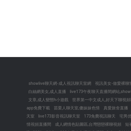
showlive聊天網-成人視訊聊天室網
視訊美女-做愛裸聊
白絲網美女,成人直播
live173午夜聊天直播間網站,sho
文章,成人變態h小遊戲
世界第一中文成人,好天下聊視
app免費下載
苗栗人聊天室,傻妹妹色情
真愛旅舍直播
天室
live173影音視訊聊天室
173免費視訊聊天
宅男
情視頻直播間
成人網情色貼圖區,台灣戀戀裸聊視頻
短