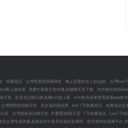
室
韓國視訊
台灣免費視頻裸聊室
晚上寂寞的女人的qq群
台灣live
wlive剛上線的黃
免費午夜聊天室你懂,色聊聊天室下載
內衣模特視頻,lin
頻聊天室
影音視訊聊天網,免費a片線上看
mm夜色深夜禁用直播app軟件
台灣戀戀視頻聊天室
美女福利視頻秀
live 173免費視訊
免費視訊交
夫妻開放聊天室
优社區
台灣辣妹視訊聊天室
173免費視訊
Live1
裙美女秀性感美腿,真愛旅舍午夜美女福利直播間
後宮賣肉的直播平台 ,