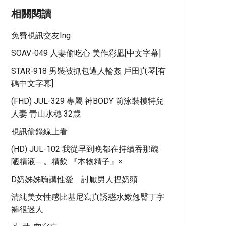
相關閱讀
免費視訊交友ing
SOAV-049 人妻偷吃心 美作彩凪[中文字幕]
STAR-918 男裝被抓包遭人輪姦 戶田真琴[有
碼中文字幕]
(FHD) JUL-329 專屬 神BODY 前泳裝模特兒
人妻 青山水穗 32歳
視訊偷錄線上看
(HD) JUL-102 我從早到晚都在持續吞那醜
陋精液―。精飲 『本物精子』×
D奶姊姊嗨講性愛 討厭男人捏奶頭
清純美女性感比基尼寫真誘惑水嫩翹臀丁字
褲很迷人