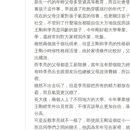
新生一代的年輕父母多受過高等教育，而且社會發
養孩子這件事，早就過了吃飽穿暖就行的年代了。
現在的父母注重對孩子氣質的培養，也更關注孩子
社交，不管到了什麼場合都能自信大方地侃侃而談
王剛和李亮是同齡的孩子，今年剛好都大學畢業。
學，還經常到對方家裡寫作業，吃飯。
雖然兩個孩子很玩得來，但是王剛和李亮的性格卻
王剛小時候性格很活潑，由於家境條件比較好，父
出國游。
而李亮的父母都是工薪階層，當年沒有那個能力經
有時李亮出去跟朋友玩也總被父母說浪費錢，所以
裡。
雖然不出去玩了，但是李亮卻把所有的精力都放在
霸，而且氣質更沉穩了。
長大後，兩個人上了不同地方的大學。今年畢業後
王剛經常外出見世面，不僅言談舉止更加自信，落
分高。
可是反觀李亮就不一樣了，即使跟王剛這個從小一
而且同學們之間的聊天，他因為常年宅在家裡，就