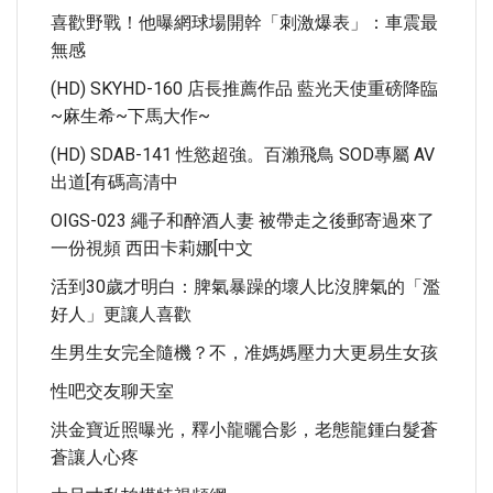
喜歡野戰！他曝網球場開幹「刺激爆表」：車震最
無感
(HD) SKYHD-160 店長推薦作品 藍光天使重磅降臨
~麻生希~下馬大作~
(HD) SDAB-141 性慾超強。百瀨飛鳥 SOD專屬 AV
出道[有碼高清中
OIGS-023 繩子和醉酒人妻 被帶走之後郵寄過來了
一份視頻 西田卡莉娜[中文
活到30歲才明白：脾氣暴躁的壞人比沒脾氣的「濫
好人」更讓人喜歡
生男生女完全隨機？不，准媽媽壓力大更易生女孩
性吧交友聊天室
洪金寶近照曝光，釋小龍曬合影，老態龍鍾白髮蒼
蒼讓人心疼