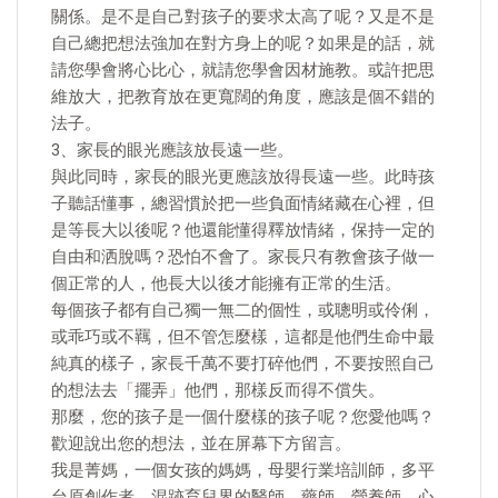
關係。是不是自己對孩子的要求太高了呢？又是不是
自己總把想法強加在對方身上的呢？如果是的話，就
請您學會將心比心，就請您學會因材施教。或許把思
維放大，把教育放在更寬闊的角度，應該是個不錯的
法子。
3、家長的眼光應該放長遠一些。
與此同時，家長的眼光更應該放得長遠一些。此時孩
子聽話懂事，總習慣於把一些負面情緒藏在心裡，但
是等長大以後呢？他還能懂得釋放情緒，保持一定的
自由和洒脫嗎？恐怕不會了。家長只有教會孩子做一
個正常的人，他長大以後才能擁有正常的生活。
每個孩子都有自己獨一無二的個性，或聰明或伶俐，
或乖巧或不羈，但不管怎麼樣，這都是他們生命中最
純真的樣子，家長千萬不要打碎他們，不要按照自己
的想法去「擺弄」他們，那樣反而得不償失。
那麼，您的孩子是一個什麼樣的孩子呢？您愛他嗎？
歡迎說出您的想法，並在屏幕下方留言。
我是菁媽，一個女孩的媽媽，母嬰行業培訓師，多平
台原創作者，混跡育兒界的醫師，藥師，營養師，心