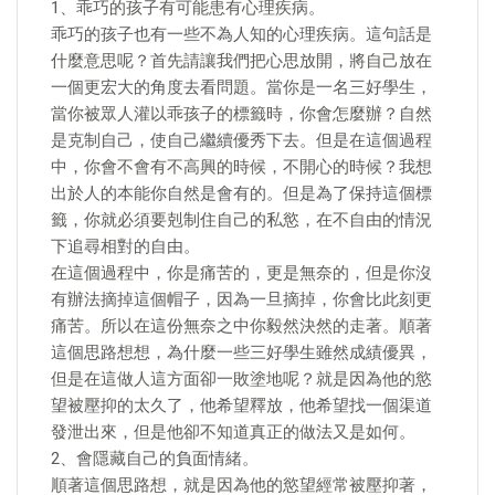
1、乖巧的孩子有可能患有心理疾病。
乖巧的孩子也有一些不為人知的心理疾病。這句話是
什麼意思呢？首先請讓我們把心思放開，將自己放在
一個更宏大的角度去看問題。當你是一名三好學生，
當你被眾人灌以乖孩子的標籤時，你會怎麼辦？自然
是克制自己，使自己繼續優秀下去。但是在這個過程
中，你會不會有不高興的時候，不開心的時候？我想
出於人的本能你自然是會有的。但是為了保持這個標
籤，你就必須要剋制住自己的私慾，在不自由的情況
下追尋相對的自由。
在這個過程中，你是痛苦的，更是無奈的，但是你沒
有辦法摘掉這個帽子，因為一旦摘掉，你會比此刻更
痛苦。所以在這份無奈之中你毅然決然的走著。順著
這個思路想想，為什麼一些三好學生雖然成績優異，
但是在這做人這方面卻一敗塗地呢？就是因為他的慾
望被壓抑的太久了，他希望釋放，他希望找一個渠道
發泄出來，但是他卻不知道真正的做法又是如何。
2、會隱藏自己的負面情緒。
順著這個思路想，就是因為他的慾望經常被壓抑著，