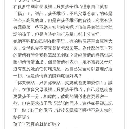
在很多中國家長眼裡，只要孩子乖巧懂事自己就有
「福」了。誠然，孩子乖巧，不給父母惹事，的確是
件令人高興的事，但是在孩子乖巧的背後，究竟有沒
有隱藏著一些不為人知的秘密呢？倩倩是個聽非常聽
話的孩子，但是有時她的行為舉止卻十分古怪。
她總喜歡把自己關在卧室里，有的時候甚至會嚎啕大
哭，父母也弄不清究竟是怎麼回事。為什麼外表乖巧
的倩倩有時會變得這麼脆弱呢？曾經倩倩的媽媽也試
圖和倩倩溝通過，但是倩倩卻表示，她不需要父母知
道有關於她的任何壞消息，她自己完全可以處理好這
一切。但是倩倩真的能夠處理好嗎？
「你要聽話，只要你聽話，媽媽就會更加愛你！」誠
然，在很多父母眼裡，只要孩子乖巧，自己必然就會
更愛孩子一分，相應的，彼此的關係也會更親密一
些。但在要求孩子乖巧聽話的同時，這些家長卻忘記
了一點：孩子的乖巧，背後又隱藏了哪些不為人知的
秘密呢？
孩子乖巧真的就是好嗎？