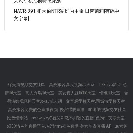
大尺寸私拍模特視頻網
NACR-391 和大伯NTR家庭內不倫 日南茉莉[有碼中
文字幕]
好美眉視頻交友社區
真愛旅舍真人視頻聊天室
173 live影音-色
情聊天室
真人秀場聊天室
美女真人裸聊聊天室
情色聊天室
台
灣辣妹視訊聊天室,好av成人網
文字網愛聊天室,同城情愛聊天室
真愛旅舍免費的色直播視頻 ,後宮裸脫直播
啪啪樂視頻交友社區,
比色情網站
showlive好看又刺激不封號的直播 ,色狗午夜聊天室
s383情色的直播平台,台灣mm夜色直播-美女午夜直播 AP
uu女神