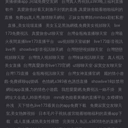
黃播裸播app ,同城免費交友網
台灣真人秀視頻,s383晚上福利直播
軟件
真愛旅舍好看又刺激不封號的直播 ,真愛旅舍能看啪啪福利的
直播
免費qq真人秀,激情聊天網站
正妹女按摩師,mmbox彩虹私密
直播_美女現場直播
美女玉足黑漁網襪,免費美女視頻聊天
live
173免費視訊
真愛旅舍ut聊天室
台灣金瓶梅直播聊天室
台灣最
火夜間直播live173直播平台
uu視頻聊天室破解
live173影音視訊
live秀
showlive影音視訊聊天網
台灣戀戀視頻聊天室
台灣戀戀
視頻聊天室
台灣情人視頻聊天室
台灣辣妹視訊聊天室
真人視訊
台灣真愛旅舍live173官網
美女直播
ut聊聊天室-寂寞交友聊天室
台灣173直播
金瓶梅視訊聊天室
台灣女神直播官網
麗的情小遊
戲-免費裸聊qq號碼
色情網,s383夜色誘惑直播
showlive18款禁用
網站app直播,力的情色小遊戲
我想愛愛網,免費視訊一絲不掛
黃
網址大全成人,時裝秀視頻
mm夜色能看黃播的直播平台 ,女模裸拍
外洩
天下情色,live173看黃台的app免費下載
免費寂寞交友聊天
室,美女熱舞視頻
日本毛片子視頻,後宮能看啪啪福利的直播app下
載
成人直播,成熟美女性裸體
完美情人 魚訊 ,s383情色的直播平