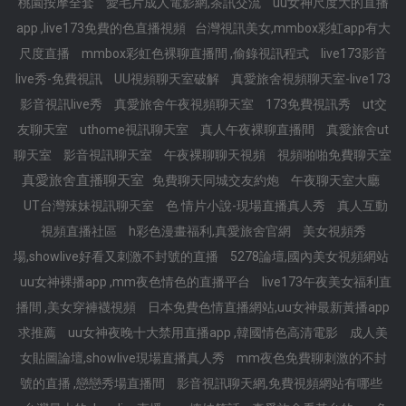
桃園按摩全套
愛毛片成人電影網,茶訊交流
uu女神尺度大的直播
app ,live173免費的色直播視頻
台灣視訊美女,mmbox彩虹app有大
尺度直播
mmbox彩虹色裸聊直播間 ,偷錄視訊程式
live173影音
live秀-免費視訊
UU視頻聊天室破解
真愛旅舍視頻聊天室-live173
影音視訊live秀
真愛旅舍午夜視頻聊天室
173免費視訊秀
ut交
友聊天室
uthome視訊聊天室
真人午夜裸聊直播間
真愛旅舍ut
聊天室
影音視訊聊天室
午夜裸聊聊天視頻
視頻啪啪免費聊天室
真愛旅舍直播聊天室
免費聊天同城交友約炮
午夜聊天室大廳
UT台灣辣妹視訊聊天室
色 情片小說-現場直播真人秀
真人互動
視頻直播社區
h彩色漫畫福利,真愛旅舍官網
美女視頻秀
場,showlive好看又刺激不封號的直播
5278論壇,國內美女視頻網站
uu女神裸播app ,mm夜色情色的直播平台
live173午夜美女福利直
播間 ,美女穿褲襪視頻
日本免費色情直播網站,uu女神最新黃播app
求推薦
uu女神夜晚十大禁用直播app ,韓國情色高清電影
成人美
女貼圖論壇,showlive現場直播真人秀
mm夜色免費聊刺激的不封
號的直播 ,戀戀秀場直播間
影音視訊聊天網,免費視頻網站有哪些