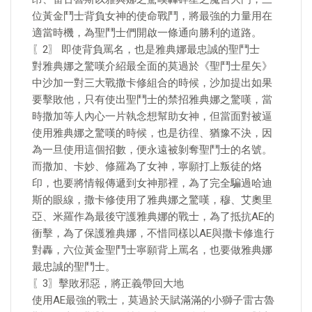
位黃金鬥士背負女神的使命戰鬥，將最強的力量用在
適當時機，為聖鬥士們開啟一條通向勝利的道路。
〖2〗 即使背負罵名，也是雅典娜最忠誠的聖鬥士
對雅典娜之驚嘆介紹最全面的莫過於《聖鬥士星矢》
中沙加一對三大戰撒卡修組合的時候，沙加提出如果
要擊敗他，只有使出聖鬥士的禁招雅典娜之驚嘆，當
時撒加等人內心一片執念想幫助女神，但當面對被逼
使用雅典娜之驚嘆的時候，也是彷徨、猶豫不決，因
為一旦使用這個招數，便永遠被剝奪聖鬥士的名號。
而撒加、卡妙、修羅為了女神，寧願打上叛徒的烙
印，也要將情報傳遞到女神那裡，為了完全騙過哈迪
斯的眼線，撒卡修使用了雅典娜之驚嘆，穆、艾奧里
亞、米羅作為最後守護雅典娜的戰士，為了抵抗AE的
衝擊，為了保護雅典娜，不惜同樣以AE與撒卡修進行
對轟，六位黃金聖鬥士寧願背上罵名，也要做雅典娜
最忠誠的聖鬥士。
〖3〗擊敗邪惡，將正義帶回大地
使用AE最強的戰士，莫過於天賦滿滿的小獅子雷古魯