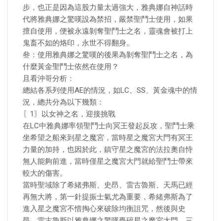
步，也正是因為這股力量太過強大，雅典娜自神話時
代將雅典娜之驚嘆設為禁招，嚴禁聖鬥士使用，如果
擅自使用，便被永遠剝奪聖鬥士之名，靈魂會被打上
鬼畜不如的烙印，永世不得翻身。
叄：使用雅典娜之驚嘆的後果為剝奪聖鬥士之名，為
什麼黃金聖鬥士依然在使用？
且看沖哥分析：
總結各系列使用AE的情況，如LC、SS、黃金魂中的情
況，總共分為以下幾類：
〖1〗以女神之名，迎接挑戰
在LC中雅典娜率領聖鬥士向冥王發起反攻，聖鬥士乘
坐希望之船來到星之魔宮，當時星之魔宮大門有冥王
力量的加持，也因於此，鎮守星之魔宮的法拉奧自恃
無人能夠前進，當時僅星之魔宮大門就給聖鬥士帶來
較大的傷害。
當時聖域除了希緒弗斯、史昂、雷古魯斯、天馬已經
再無大將，第一針提振士氣尤為重要，希緒弗斯為了
進入星之魔宮不惜掏心來破除均衡詛咒，然後與史
昂、雷古魯斯以雅典娜之驚嘆轟碎星之魔宮大門，三