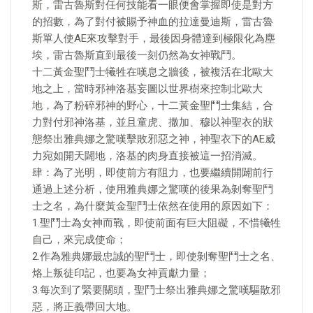
斯，雷古魯斯對任何技能看一眼便會掌握即使是對方
的招數，為了對付被賜予神血的拉達曼迪斯，雷古魯
斯單人使AE來攻擊對手，最後因身體達到極限化為塵
埃，雷古魯斯直到最後一刻仍然為女神戰鬥。
十二黃金聖鬥士犧牲在嘆息之牆後，被複活在北歐大
地之上，當時邪神洛基妄圖以世界樹來控制北歐大
地，為了粉碎邪神的野心，十二黃金聖鬥士集結，合
力對付邪神洛基，並且童虎、撒加、穆以神聖衣的狀
態祭出雅典娜之驚嘆擊敗邪惡之神，神聖衣下的AE威
力宛如開天闢地，洛基的肉身直接被這一招消滅。
肆：為了光明，即使前方有阻力，也要繼續開闢前行
通過上述分析，使用雅典娜之驚嘆的後果為剝奪聖鬥
士之名，為什麼黃金聖鬥士依然在使用的原因如下：
1.聖鬥士為女神而戰，即使前面有巨大阻礙，不惜犧牲
自己，來完成使命；
2.作為雅典娜最忠誠的聖鬥士，即使剝奪聖鬥士之名、
烙上叛徒印記，也要為女神貢獻力量；
3.每次到了緊要關頭，聖鬥士祭出雅典娜之驚嘆驅散邪
惡，將正義帶回大地。