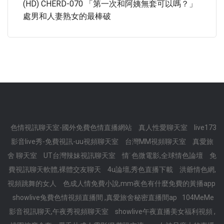
(HD) CHERD-070 「第一次和阿姨無套可以嗎？」
處男和人妻熟女的最棒破
色情視訊聊天室-國外免費色情直播網站
真人性愛聊天室
live173
影音live秀-免費視訊-uu視頻聊天室
台灣MM視頻聊天室
真愛旅
舍 聊天室
UT台灣辣妹視訊聊天室
情˙色微電影,全球情色論壇
免
費視訊聊天軟體,裸體交友聊天
4u論壇,秀色直播下載
洪爺情色網,
視頻跳舞的女人
色成人情免費小說,mm夜色有什麼免費的黃播app
showlive兔費色情視頻直播間 ,真愛旅舍秘密直播間ap
104MeMe
影音視訊聊天,午夜秀視頻聊天室
showlive午夜直播美女福利視頻 ,