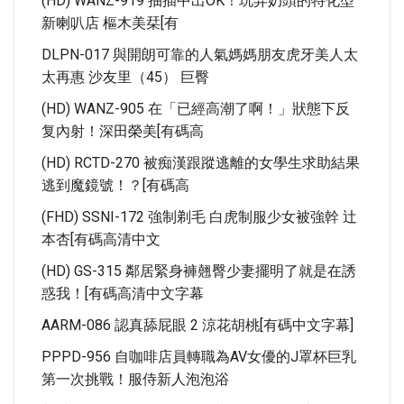
(HD) WANZ-919 抽插中出OK！玩弄奶頭的特化型
新喇叭店 樞木美栞[有
DLPN-017 與開朗可靠的人氣媽媽朋友虎牙美人太
太再惠 沙友里（45） 巨臀
(HD) WANZ-905 在「已經高潮了啊！」狀態下反
复內射！深田榮美[有碼高
(HD) RCTD-270 被痴漢跟蹤逃離的女學生求助結果
逃到魔鏡號！？[有碼高
(FHD) SSNI-172 強制剃毛 白虎制服少女被強幹 辻
本杏[有碼高清中文
(HD) GS-315 鄰居緊身褲翹臀少妻擺明了就是在誘
惑我！[有碼高清中文字幕
AARM-086 認真舔屁眼 2 涼花胡桃[有碼中文字幕]
PPPD-956 自咖啡店員轉職為AV女優的J罩杯巨乳
第一次挑戰！服侍新人泡泡浴