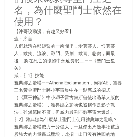
名，為什麼聖鬥士依然在
使用？
【沖哥說動漫，有趣又好看】
壹：序言
人們就活在那短暫的一瞬間里，愛著某人、恨著某
人，歡笑、流淚、戰鬥、受創、歡喜、悲傷，而最
後……將在死亡的懷抱中永遠長眠……——《聖鬥士星
矢》
貳：〖1〗技能
雅典娜之驚嘆——Athena Exclamation，簡稱AE，需要
三名黃金聖鬥士將小宇宙集中在一點完成的招式
（《冥王神話》中小獅子雷古魯斯曾使出過單人版的
雅典娜之驚嘆），雅典娜之驚嘆也被稱作是影子戰
法，雖然範圍不廣，但威力最夠匹敵宇宙大爆炸。
〖2〗雅典娜為什麼禁止聖鬥士使用雅典娜之驚嘆？
雅典娜之驚嘆威力十分強大，一旦使出周邊事物被這
股強大的力量轟成塵埃，此招一出再沒有挽回的地