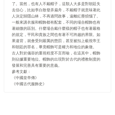
了。當然，也有人不戴帽子，這類人大多是對朝廷失
去信心，比如李白散發弄扁舟，不戴帽子就意味著此
人決定歸隱山林，不再過問政事，遠離紅塵煩惱了。
一般來講衣服和帽飾都有配套，不同的場合帽飾也有
著細微的區別。什麼場合戴什麼樣的帽子也有著嚴格
的規定，平民和貴族之間也有著不可跨越的界限。如
果違背，就會受到嚴厲的懲罰，甚至被扣上藐視帝王
和朝廷的罪名，畢竟帽飾可是權力和地位的象徵。
古人對於儀容的重視程度不言而喻，在這其中，帽飾
則佔據重要地位。帽飾的出現對於古代的禮教制度的
發展和完善具有重要的意義。
參考文獻：
《中國皇帝傳》
《中國古代服飾史》