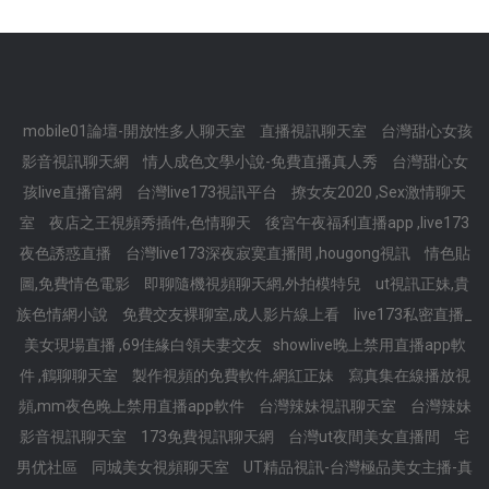
mobile01論壇-開放性多人聊天室
直播視訊聊天室
台灣甜心女孩
影音視訊聊天網
情人成色文學小說-免費直播真人秀
台灣甜心女
孩live直播官網
台灣live173視訊平台
撩女友2020 ,Sex激情聊天
室
夜店之王視頻秀插件,色情聊天
後宮午夜福利直播app ,live173
夜色誘惑直播
台灣live173深夜寂寞直播間 ,hougong視訊
情色貼
圖,免費情色電影
即聊隨機視頻聊天網,外拍模特兒
ut視訊正妹,貴
族色情網小說
免費交友裸聊室,成人影片線上看
live173私密直播_
美女現場直播 ,69佳緣白領夫妻交友
showlive晚上禁用直播app軟
件 ,鶴聊聊天室
製作視頻的免費軟件,網紅正妹
寫真集在線播放視
頻,mm夜色晚上禁用直播app軟件
台灣辣妹視訊聊天室
台灣辣妹
影音視訊聊天室
173免費視訊聊天網
台灣ut夜間美女直播間
宅
男优社區
同城美女視頻聊天室
UT精品視訊-台灣極品美女主播-真