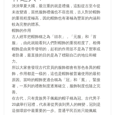
泱泱華夏大國，最注重的就是禮儀，這點從古至今從
未改變過，當然服飾禮儀也不容忽視，古人對於帽飾
的重視程度極高，因此帽飾也有著極為豐富的內涵和
較為完整的體系。
帽飾的作用
古人經常把帽飾稱之為「頭衣」，「元服」和「首
服」，由此就能看到人們對帽飾的重視程度了。相傳
帽飾是由黃帝發明的，起初的作用並不是為了禦寒或
者防暑，最直接的目的是為了標顯自己的地位和權
力。
所以大家會發現古代官員的服飾都會有形色各異的帽
飾，作用都是一樣的，這也是帽飾被普遍使用的最初
原因。當時的帽飾更適合稱為「冠」和「冕」。緊接
著，一系列的禮教制度逐漸確立，服飾制度也隨之完
善。
在古代，只有貴族男子佩戴的帽子稱為冠。古代男子
20歲舉行冠禮，代表著從男孩到男人的轉變，冠則是
這個環節中最重要的一步。普通平民百姓只能佩戴