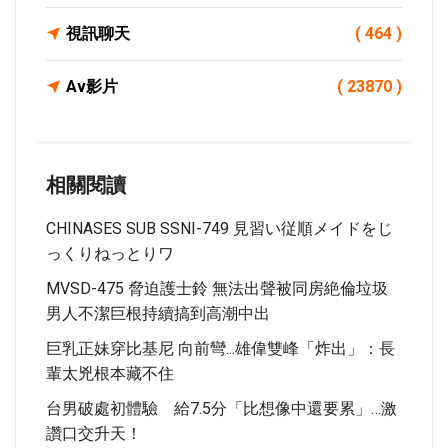
視訊聊天
( 464 )
Av影片
( 23870 )
相關閱讀
CHINASES SUB SSNI-749 見習い従順メイドをじ
っくりねっとりワ
MVSD-475 脅迫護士鈴 無法出聲被同房絶倫垃圾
男人不潔巨根持續搞到高潮中出
巨乳正妹穿比基尼 向前彎...雄偉雙峰「炸出」：長
輩太兇根本藏不住
台男破處初體驗 給7.5分「比想像中還要累」…激
讚口交升天！