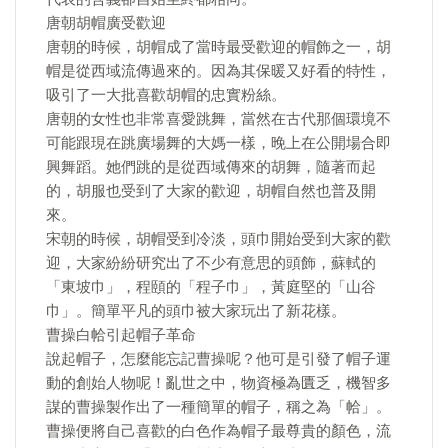
唐朝胡帽廣受歡迎
唐朝的時候，胡帽成了當時最受歡迎的帽飾之一，胡
帽是從西域流傳過來的。因為其保暖又好看的特性，
吸引了一大批喜歡胡帽的忠實粉絲。
唐朝的女性也非常喜愛跳舞，當然在古代那個環境不
可能跟現在跳廣場舞的大媽一樣，晚上在公開場合即
興舞蹈。她們跳的是從西域傳來的胡舞，隨著而起
的，胡服也受到了大家的歡迎，胡帽自然也普及開
來。
宋朝的時候，胡帽受到冷淡，頭巾開始受到大家的歡
迎，大家紛紛研究出了不少有意思的頭飾，蘇軾的
「東坡巾」，程頤的「程子巾」，黃庭堅的「山谷
巾」。簡單平凡的頭巾被大家玩出了新花樣。
曹操白帢引起帽子革命
說起帽子，怎麼能忘記曹操呢？他可是引發了帽子運
動的創始人物呢！亂世之中，物資極為匱乏，機智多
謀的曹操製作出了一種簡單的帽子，稱之為「帢」。
曹操便將自己喜歡的白色作為帽子最尊貴的顏色，流