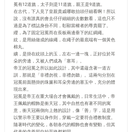
冕有12道旒，太子則是11道旒，親王是9道旒。
在古代，下人見了皇親貴戚哪敢抬頭仔細看啊！所以
說，沒有誰真的會去仔仔細細的去數數看，這也只不
過是為了標誌身份不同，彰顯當權者的尊貴罷了。
纓，為了固定冠冕而在長板兩邊垂下的紅綢繩。
紞，是用絲做成的線繩，在繩子的最底端有一個黃色
棉丸。
纊，是掛在紞頭上的玉，左右一邊一塊，正好位於耳
朵的旁邊，又被人們成為「塞耳」。
帝王的冠冕之所以如此設計，其中還蘊含著一道古
訓，那就是「非禮勿視，非禮勿聽」。這兩句分別在
冠冕前面懸掛的珠簾和耳朵旁邊的塞玉中，充分的體
現出來。
冠冕是帝王在重大場合才會佩戴的，日常生活中，帝
王佩戴的帽飾是衝天冠，其中自然也有著不同的寓
意，衝天冠兩側向上翹的設計，像「善」字，這是用
以警示帝王要以身作則，穿戴一定要符合禮教制度。
隨著時代的變化，各朝各代的帽飾也會有變動，但其
代表的含義卻自始至終都相同。