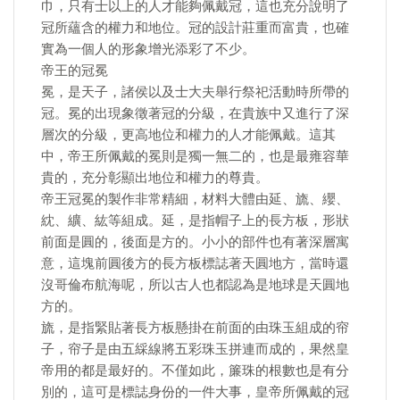
巾，只有士以上的人才能夠佩戴冠，這也充分說明了
冠所蘊含的權力和地位。冠的設計莊重而富貴，也確
實為一個人的形象增光添彩了不少。
帝王的冠冕
冕，是天子，諸侯以及士大夫舉行祭祀活動時所帶的
冠。冕的出現象徵著冠的分級，在貴族中又進行了深
層次的分級，更高地位和權力的人才能佩戴。這其
中，帝王所佩戴的冕則是獨一無二的，也是最雍容華
貴的，充分彰顯出地位和權力的尊貴。
帝王冠冕的製作非常精細，材料大體由延、旒、纓、
紞、纊、紘等組成。延，是指帽子上的長方板，形狀
前面是圓的，後面是方的。小小的部件也有著深層寓
意，這塊前圓後方的長方板標誌著天圓地方，當時還
沒哥倫布航海呢，所以古人也都認為是地球是天圓地
方的。
旒，是指緊貼著長方板懸掛在前面的由珠玉組成的帘
子，帘子是由五綵線將五彩珠玉拼連而成的，果然皇
帝用的都是最好的。不僅如此，簾珠的根數也是有分
別的，這可是標誌身份的一件大事，皇帝所佩戴的冠