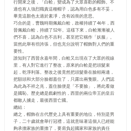
行開來之後，「白帢」變成為了大眾喜歡的帽飾。不
過也有人強烈職責這種帽子，認為用白色多有不妥，
畢竟這顏色太過於素凈，含有凶喪的意思。
巧合的是，曹魏時期佩戴白帢，政權持續了46年，西
晉佩戴白帢，持續了52年。這樣下來，白帢漸漸被人
們不喜，認為白色不吉利，甚至把它稱作「妖服」。
當然此舉有些誇張，但也充分說明了帽飾對人們的重
要性。
誰知到了西晉永嘉年間，白帢又出現在了大眾的視線
里，有人對它進行了整改，原來的白帢是把頭髮束
起，乾淨利落。整改之後竟然把頭髮垂在臉頰兩邊，
把額頭和大部分臉都蓋住了，只露出兩隻眼。人們認
為此為不祥之兆，蓋住臉便是「不要臉」，將此看做
是國恥。歷史總是戲劇性的，西晉的兩位帝王的皇后
都敵人擄走，最後西晉亡國。
總結：
總之，帽飾在古代歷史上具有重要的地位，特別是男
子，二十歲就會舉行冠禮，這就意味著這個人已經能
夠承擔家族的重擔了，要肩負起國家和家族的責任