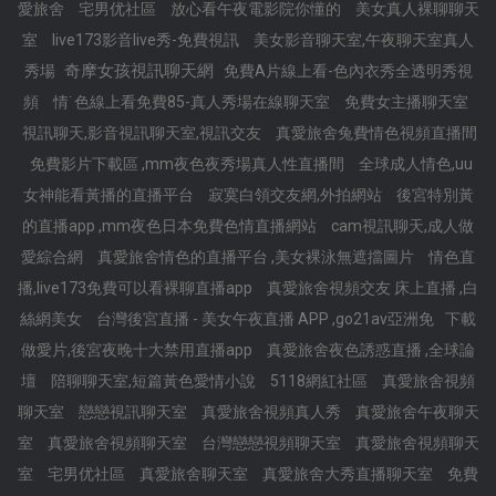
愛旅舍
宅男优社區
放心看午夜電影院你懂的
美女真人裸聊聊天
室
live173影音live秀-免費視訊
美女影音聊天室,午夜聊天室真人
奇摩女孩視訊聊天網
秀場
免費A片線上看-色內衣秀全透明秀視
頻
情˙色線上看免費85-真人秀場在線聊天室
免費女主播聊天室
視訊聊天,影音視訊聊天室,視訊交友
真愛旅舍兔費情色視頻直播間
免費影片下載區 ,mm夜色夜秀場真人性直播間
全球成人情色,uu
女神能看黃播的直播平台
寂寞白領交友網,外拍網站
後宮特別黃
的直播app ,mm夜色日本免費色情直播網站
cam視訊聊天,成人做
愛綜合網
真愛旅舍情色的直播平台 ,美女裸泳無遮擋圖片
情色直
播,live173免費可以看裸聊直播app
真愛旅舍視頻交友 床上直播 ,白
絲網美女
台灣後宮直播 - 美女午夜直播 APP ,go21av亞洲免
下載
做愛片,後宮夜晚十大禁用直播app
真愛旅舍夜色誘惑直播 ,全球論
壇
陪聊聊天室,短篇黃色愛情小說
5118網紅社區
真愛旅舍視頻
聊天室
戀戀視訊聊天室
真愛旅舍視頻真人秀
真愛旅舍午夜聊天
室
真愛旅舍視頻聊天室
台灣戀戀視頻聊天室
真愛旅舍視頻聊天
室
宅男优社區
真愛旅舍聊天室
真愛旅舍大秀直播聊天室
免費