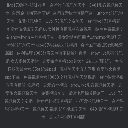
live173影音視訊live秀
台灣甜心視訊聊天室
0401影音視訊聊天
台灣金瓶梅直播官網
室
台灣真愛旅舍直播平台
uthome視訊聊
天室
免費視訊聊天
Live173視訊交友聊天
台灣live173直播間
奇摩女孩視訊聊天網,uu女神性直播視頻在線觀看
歐美免費視訊交
友,showlive情色的直播平台
美女激情挑逗圖片,uthome視訊聊天
大陸視訊聊天室,xxoo87在線成人視頻網
台灣uu下載 ,85st影城舊
新版
伊利論壇,s383好看又刺激不封號的直播
show live影音視訊
網,女人祼聊天網站
真愛旅舍直播app黃大全 ,線上人間視訊
性感
長腿翹臀美女,85st影城ipad
視頻聊天室真人秀場,真愛旅舍直播
app下載
免費視訊美女13060,全球視頻聊天隨機網
台灣後宮深夜
寂寞直播間 ,漁網襪
真愛旅舍視訊
showlive影音視訊聊天網
真
愛旅舍視頻聊天室
免費視訊交友
后宮老司機黃播盒子
Live173
視訊聊天交友網
美女福利裸聊直播間
小可愛視訊聊天室
台灣戀
戀視頻聊天室
視訊聊天,視訊,影音視訊聊天室
0401影音視訊聊天
室
真人午夜裸聊直播間