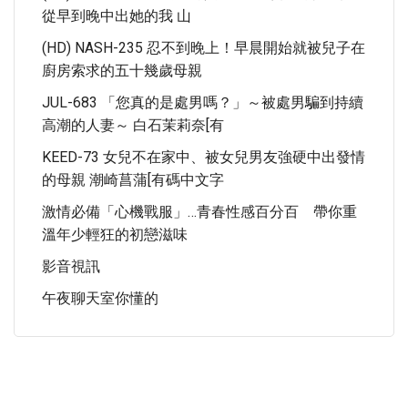
從早到晚中出她的我 山
(HD) NASH-235 忍不到晚上！早晨開始就被兒子在
廚房索求的五十幾歲母親
JUL-683 「您真的是處男嗎？」～被處男騙到持續
高潮的人妻～ 白石茉莉奈[有
KEED-73 女兒不在家中、被女兒男友強硬中出發情
的母親 潮崎菖蒲[有碼中文字
激情必備「心機戰服」…青春性感百分百 帶你重
溫年少輕狂的初戀滋味
影音視訊
午夜聊天室你懂的