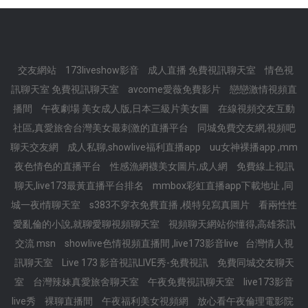
交友網站
173liveshow影音
成人直播 免費視訊聊天室
情色視
訊聊天室 免費視訊聊天室
avcome愛薇免費影片
戀戀激情視頻直
播間
午夜劇場 美女成人版,日本三級片美女圖
在線視頻交友互動
社區,真愛旅舍台灣美女最刺激的直播平台
同城免費交友網,視頻吧
聊天交友網
成人私聊,showlive福利直播app
uu女神裸播app ,mm
夜色情色的直播平台
性感漁網襪美女圖片,成人網
免費線上視訊
聊天,live173最黃直播平台排名
mmbox彩虹直播app下載地址 ,同
城一夜i情聊天室
s383不穿衣免費直播 ,模特兒寫真圖片
看兩性性
愛亂倫的小說,就聊愛聊視頻聊天室
視頻聊天網站你懂得,高雄茶訊
交流 msn
showlive色情視頻直播間 ,live173影音live
台灣情人視
訊聊天室
Live 173 影音視訊LIVE秀-免費視訊
免費同城交友聊天
室
台灣辣妹真愛旅舍聊天室
午夜免費視訊聊天室
live173影音
live秀
裸聊直播間
午夜福利美女視頻網
放心看午夜倫理電影院