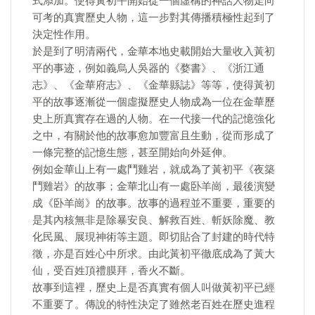
式添加。使得黃初平開始從一個虛構的神話人物走向
可考的真實歷史人物，這一步對其傳播積極性起到了
決定性作用。
於是到了明清兩代，金華本地史載開始大量收入黃初
平的事迹，例如義烏人吳器的《婺書》、《浙江通
志》、《金華府志》、《金華縣誌》等等，使得黃初
平的故事逐漸從一個虛擬歷史人物成為一位在金華歷
史上所真實存在過的人物。在一代接一代的記憶強化
之中，有關於他的故事愈加豐富且生動，從而形成了
一條完整的記憶生態，甚至開始向外延伸。
例如金華山上有一處鬥雞岩，就成為了黃初平《夜築
鬥雞岩》的故事；金華北山有一處卧羊崗，最後演變
成《卧羊崗》的故事。故事的過程並不重要，重要的
是其內核無非是除暴安良、解救百姓、斬妖除魔、教
化民風、展現神術等主題。即切貼合了封建的時代特
徵，亦是百姓心中所求。由此黃初平徹底成為了黃大
仙，受百姓頂禮膜拜，香火不斷。
故事到這裡，歷史上是否真實有個人叫做黃初平已經
不重要了。傳說的特性決定了雖然老百姓在歷史進程