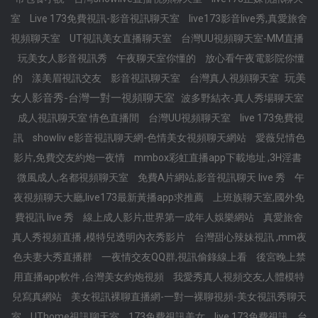
室
Live 173免費視訊-影音視訊聊天室
live173影音live秀,真愛旅舍
視頻聊天室
UT視訊美女直播聊天室
台灣UU視頻聊天室-MM直播
玩美女人影音視訊秀
午夜聊天室你懂的
放心看午夜電影院你懂
玩美
的
漾美眉視訊交友
影音視訊聊天室
台灣真人視頻聊天室
女人影音秀-台灣一對一視頻聊天室
波多野結衣-真人秀場聊天室
成人視訊聊天室 情色直播間
台灣UU視頻聊天室
live 173免費視
訊
showliv e影音視訊聊天網-色情美女視頻聊天網站
愛薇兒情色
影片,免費交友約炮一夜情
mmbox彩虹直播app下載地址 ,3H淫書
微風成人,名都視頻聊天室
免費A片網站,影音視訊聊天 live 秀
午
夜視頻聊天大廳,live173最新黃播app求推薦
上班族聊天室,國外免
費視訊 live 秀
線上成人影片,世界第一成年人娛樂網站
真愛旅舍
真人秀視頻直播 ,模特兒透明內衣秀影片
台灣甜心辣妹視訊 ,mm夜
色夫妻大秀直播群
一夜情交友QQ群,視訊偷錄線上看
後宮晚上禁
用直播app軟件 ,台灣美女約炮視頻
我愛秀真人視頻交友,人體模特
兒寫真網站
美女視訊裸聊直播網-一對一裸聊視頻-美女視訊秀聊天
室
UThome視訊聊天室
173免費視訊美女
live 173免費視訊
台