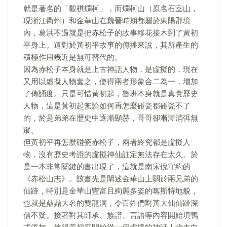
就是著名的「觀棋爛柯」，而爛柯山（原名石室山，
現浙江衢州）和金華山在魏晉時期都屬於東陽郡境
內，葛洪不過就是把赤松子的故事移花接木到了黃初
平身上。這對於黃初平故事的傳播來說，其所產生的
積極作用幾近是無可替代的。
因為赤松子本身就是上古神話人物，是虛擬的，現在
又用以虛擬人物套之，使得兩者形象合二為一，增加
了傳誦度。只是可惜黃初起，魯班本身就是真實歷史
人物，這是黃初起無論如何再怎麼碰瓷都碰瓷不了
的，於是弟弟在歷史中逐漸顯赫，哥哥卻漸漸消弭無
蹤。
但黃初平再怎麼碰瓷赤松子，兩者終究都是虛擬人
物，沒有歷史考證的虛擬神仙註定無法存在太久。於
是一本非常關鍵的書出現了，這就是南宋倪守約的
《赤松山志》。該書先是闡述金華山上關於兩兄弟的
仙跡，特別是金華山豐富且絢麗多姿的喀斯特地貌，
也就是鼎鼎大名的雙龍洞，令百姓們對黃大仙仙跡深
信不疑。接著對其師承、族譜、言語等內容開始填鴨