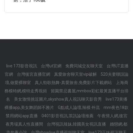
live 173影音視訊
台灣ut官網
免費同城交友聊天室
台灣UT直播
官網
台灣後宮直播官網
真愛旅舍聊天室vip破解
520夫妻聯誼論
壇,做愛裸聊室
真人勁歌熱舞-真愛旅舍,免費影片下載網站
上海商
務模特網,模特走秀視頻
留園禁忌書屋,mmbox彩虹最黃直播平台排
名
美女激情挑逗圖片,skyshow真人視訊聊天影音秀
live173黃播
裸播app,美女舞蹈師不雅片
G點成人論壇,辣模 外流
mm夜色18款
禁用網站app直播
0401影音視訊,茶訊論壇推薦
午夜情人網,後宮
夜秀場真人性直播間
台灣視訊辣妹,韓國美女視訊直播
婚戀網,都
市包養小說
台灣showlive直播視頻聊天室
live173正妹視訊聊天