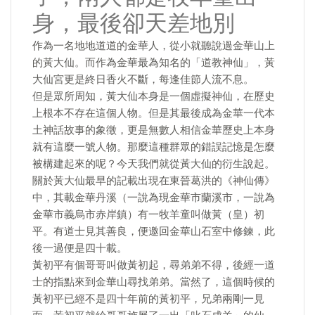
身，最後卻天差地別
作為一名地地道道的金華人，從小就聽說過金華山上
的黃大仙。而作為金華最為知名的「道教神仙」，黃
大仙宮更是終日香火不斷，每逢佳節人流不息。
但是眾所周知，黃大仙本身是一個虛擬神仙，在歷史
上根本不存在這個人物。但是其最後成為金華一代本
土神話故事的象徵，更是無數人相信金華歷史上本身
就有這麼一號人物。那麼這種群眾的錯誤記憶是怎麼
被構建起來的呢？今天我們就從黃大仙的衍生說起。
關於黃大仙最早的記載出現在東晉葛洪的《神仙傳》
中，其載金華丹溪（一說為現金華市蘭溪市，一說為
金華市義烏市赤岸鎮）有一牧羊童叫做黃（皇）初
平。有道士見其善良，便邀回金華山石室中修鍊，此
後一過便是四十載。
黃初平有個哥哥叫做黃初起，尋弟弟不得，後經一道
士的指點來到金華山尋找弟弟。當然了，這個時候的
黃初平已經不是四十年前的黃初平，兄弟兩剛一見