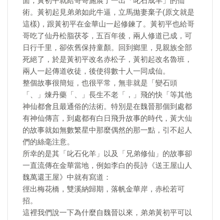
面，黃初平就給哥哥施展了一出「叱石成羊」的仙
術。黃初起見弟弟如此牛逼，立馬拋妻棄子(原文就是
這樣)，跟黃初平在金華山一起修鍊了。黃初平也給哥
哥吃了仙丹松脂茯苓，五百年後，兩人修道已成，可
日行千里，卻依舊保持童顏。回到鄉里，見親族全部
死絕了，於是黃初平改名赤松子，黃初起改名魯班，
兩人一起傳道收徒，後使得數十人一同成仙。
整個故事很簡短，也很平常，無非就是「變石頭
「、」煉丹藥「、」長生不老「，」飛的快「等其他
神仙都會且最通俗的法術。特別是在魏晉那個到處都
有神仙傳言，到處都有白日飛升故事的時代，黃大仙
的故事就如無數繁星中那麼偶然的那一點，引不起人
們的絲毫注意。
所幸的是其「叱石化羊」以及「兄弟修仙」的故事卻
一直流傳在金華當地，例如李白的長詩《送王屋山人
魏萬還王屋》中就有寫道：
徑出梅花橋，雙溪納歸期，落帆金華岸，赤松若可
招。
這裡我們說一下為什麼自魏晉以來，弟弟黃初平可以