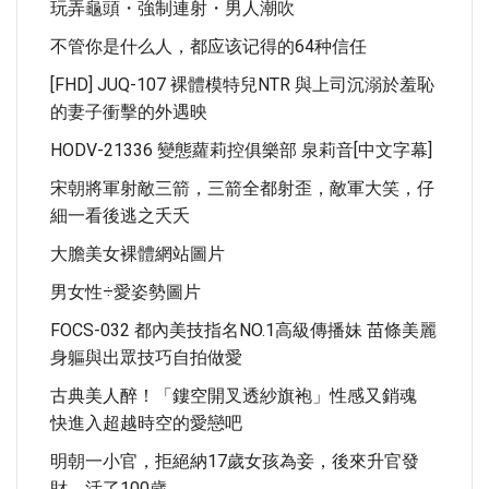
玩弄龜頭・強制連射・男人潮吹
不管你是什么人，都应该记得的64种信任
[FHD] JUQ-107 裸體模特兒NTR 與上司沉溺於羞恥
的妻子衝擊的外遇映
HODV-21336 變態蘿莉控俱樂部 泉莉音[中文字幕]
宋朝將軍射敵三箭，三箭全都射歪，敵軍大笑，仔
細一看後逃之夭夭
大膽美女裸體網站圖片
男女性÷愛姿勢圖片
FOCS-032 都內美技指名NO.1高級傳播妹 苗條美麗
身軀與出眾技巧自拍做愛
古典美人醉！「鏤空開叉透紗旗袍」性感又銷魂
快進入超越時空的愛戀吧
明朝一小官，拒絕納17歲女孩為妾，後來升官發
財，活了100歲