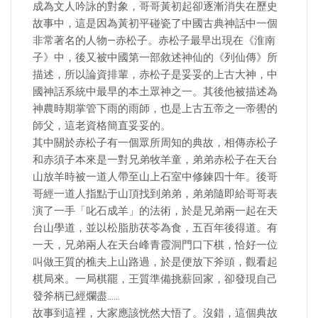
成為文人吟詠的對象，哥哥黃初起卻逐漸消失在歷史
故事中，這是因為黃初平碰瓷了中國古典神話中一個
非常著名的人物—赤松子。赤松子最早出現在《淮南
子》中，後又被中國第一部敘述神仙的《列仙傳》所
描述，所以論資排輩，赤松子是妥妥的上古大神，中
國神話系統中最早的本土眾神之一。其後他被描述為
神農時期掌管下雨的雨師，也是上古五帝之一帝嚳的
師父，這老資格簡直妥妥的。
其中關於赤松子有一個眾所周知的典故，相傳赤松子
和赤須子本來是一對兄弟牧羊童，弟弟赤松子在天台
山放羊時被一道人帶至山上石室中修鍊四十年。後哥
哥經一道人指點于山頂找到弟弟，弟弟隨即給哥哥表
演了一手「叱石成羊」的法術，於是兄弟兩一起在天
台山學道，並以松脂肪茯苓為食，五百年後得道。有
一天，兄弟兩人在天台峰青霞洞門口下棋，恰好一位
叫做王質的樵夫上山路過，於是便放下斧頭，觀看起
棋局來。一局棋罷，王質準備挑薪回家，卻發現自己
發斧柄已經爛盡……
故事到這裡，大家應該恍然大悟了。沒錯，這個典故