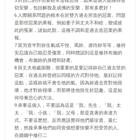
5.對自己的伴侶要經常這樣思惟：如果這個人能獲得壹
切安樂，包括解脫及成佛的安樂，那有多麽好！
6.人際關系問題的根本在於雙方過去所造的惡業。問題
是那些惡業的果報。例如妻子與丈夫不和睦，變成彼
此的冤家，諸如此類，這種不調和是過去造惡業的果
報。
7.當另壹半對妳生氣或不悅、罵妳、虐待妳等等，修持
安忍讓自己能忍受傷害，同時體認到這是修持布施的
機會，布施妳的身體和財產。
8.與丈夫相處困難，很重要的是要記得妳自己過去世的
惡業：在過去妳曾經以同樣的方式對待他。最好記得
這點，這樣妳就不會生他的氣。因為妳過去世對他很
壞，他才對妳很壞，而那將使他投生於惡趣。這是如
何培養悲心的方法。
9.承事這個人，不要認為這是「我」先生，「我」太
太，「我」小孩，「我」父母，那是貪著的表達方
式。不要這麽想。反而應該覺得他們最珍貴、最仁
慈，然後承事他們如同壹個想要快樂不想受苦的人。
在婚姻中修行二