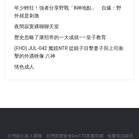
年少輕狂！強者分享野戰「8神地點」 自爆：野
外就是刺激
夜間寂寞裸聊聊天室
歷史忽略了康熙帝的一大成就——皇子教育
(FHD) JUL-042 魔鏡NTR 從鏡子目擊妻子與上司衝
擊的外遇映像 八神
情色成人
台灣甜心真人裸聊
台灣真愛旅舍live173直播官網
免費視訊聊天