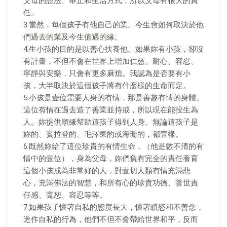
父母的想法、舉止和生活方式，所以父母有很大的責
任。
3.當然，每個孩子有他自己的業。今生會如何取決於他
們過去的業及今生值遇的緣。
4.生小孩的目的是以善心扶養他。如果妳有小孩，卻沒
有計畫，不但不會在世界上增加仁慈、耐心、容忍、
寧靜與安樂，只會有更多麻煩。我認為是否要有小
孩，大半取決於這個孩子將有什麽樣的生命而定。
5.小孩是壹位需要人身的有情，那是善趣有情的身體。
這位有情在過去造了善業並持戒，所以現在能投生為
人。妳提供順緣幫助這孩子得到人身。無論這孩子是
妳的、賓拉登的、毛澤東的或海珊的，都壹樣。
6.既然妳給了這位珍貴的有情生命，（他是數不清的有
情中的壹位），身為父母，妳們負有完全的責任養育
這個小孩成為非常好的人，對壹切人類有情充滿悲
心，充滿佛法的智慧，和所有心的珍貴功德、普世責
任感、寬恕、容忍等等。
7.如果孩子懷著自私的態度長大，懷著瞋怒和不善念，
造作自私的行為，他們不但不會帶給世界和平，反而