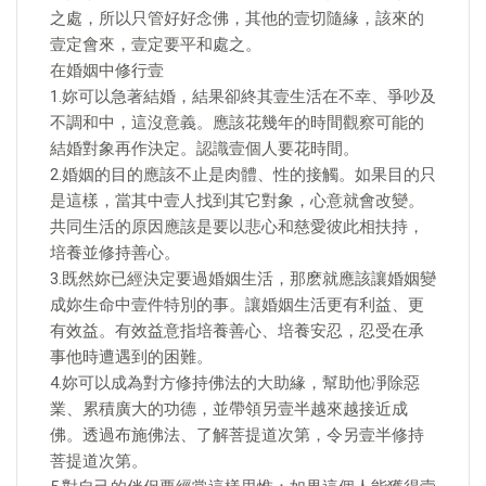
之處，所以只管好好念佛，其他的壹切隨緣，該來的
壹定會來，壹定要平和處之。
在婚姻中修行壹
1.妳可以急著結婚，結果卻終其壹生活在不幸、爭吵及
不調和中，這沒意義。應該花幾年的時間觀察可能的
結婚對象再作決定。認識壹個人要花時間。
2.婚姻的目的應該不止是肉體、性的接觸。如果目的只
是這樣，當其中壹人找到其它對象，心意就會改變。
共同生活的原因應該是要以悲心和慈愛彼此相扶持，
培養並修持善心。
3.既然妳已經決定要過婚姻生活，那麽就應該讓婚姻變
成妳生命中壹件特別的事。讓婚姻生活更有利益、更
有效益。有效益意指培養善心、培養安忍，忍受在承
事他時遭遇到的困難。
4.妳可以成為對方修持佛法的大助緣，幫助他凈除惡
業、累積廣大的功德，並帶領另壹半越來越接近成
佛。透過布施佛法、了解菩提道次第，令另壹半修持
菩提道次第。