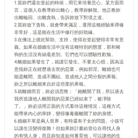
1.當妳們還在壹起的時候，用它來培養悲心。某方面而
言，這個人在教導妳出離心，教導妳解脫。他正教妳
出離輪回、出離貪執，告訴妳放下對境之道。
2.當妳放下貪執，就會帶來滿足，運用這種經驗來禪修
非常好，這是能在生活中修行的好助緣。
3.在佛法上彼此幫助、支持，使得在壹起變得非常有意
義。如果在婚姻生活中沒有這種特別的態度，那和豬
狗的生活沒有絲毫差別。它們也可以體驗性歡愉。
4.離婚如果發生了，就讓它發生。不要太心煩，因為這
意指妳正在經歷過去世的惡業，例如邪淫。離婚也可
能是離間、造成不團結、造成他人之間分裂的果報。
妳之所以離婚來自於這些業的果報。
5.就離婚而言，妳必須思惟：「她離開了我，所以過去
我所造讓他人離開我的惡業已經結束了，被凈除
了。」妳必須用正面的方式看待這種情況，這種方式
能帶來內心的寧靜，變得像毒藥離開了妳的身體。
6.婚姻不單是兩人世界，有時還有子女的問題。小孩可
以讓生活變得復雜！但如果妳計畫給壹位在尋找人身
的有情人身，而且妳知道如何養育他，可以讓他的生