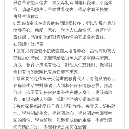
只會帶給他人傷害、給父母制造問題和憂慮、引起煩
惱、瞋怒和損失，帶給世界傷害，帶給家庭不快樂。
會發生這種事。
8.因為孩童花在家裏的時間比學校多，所以父母也應該
培養善心、慈愛、悲心、對他人仁慈慷慨、有普世的
責任感，感受到他們對壹切有情的安樂負有責任。
在婚姻中修行四
1.就算只有壹個小孩或壹個人培養善心，當他有影響力
或權力的時候，就能帶給數百萬人許多寧靜與安樂。
所以，教育小孩擁有善心、對他人仁慈慷慨、覺得對
壹切有情的安樂負有責任非常重要。
2.最重要的是讓孩子受普世的教育長大，有善良的心，
在每日生活中對動物、人類和任何有情修慈愛。無論
何時，孩子看到任何好事發生在他人身上，應該修隨
喜，並以滿他人的願、成辦他們的安樂為目標。
3.每位家長都能從孩子身上學到許多。每壹天，隨時隨
地，學習關於生命、學習關於心，學習關於輪回和輪
回的體性、學習解脫、涅盤和成佛的重要、學習對壹
切有情的悲心、學習有情是如何在受苦。