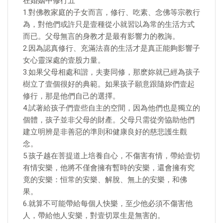
在婚姻中修行五
1.對佛教家庭的子女而言，修行、吃素、念佛等宗教行
為，對他們或許只是壹種從小就習以為常的生活方式
而已。父母無言的身教才是最有影響力的教誨。
2.因為認真修行、充滿法喜的生活才是真正能夠影響子
女心靈深處的壹股力量。
3.如果父母相處和諧，夫妻同修，那麽妳就已經為孩子
樹立了壹個很好的典範。如果孩子願意跟隨妳們壹起
修行，那是他們自己的選擇。
4.試著給孩子們壹些自主的空間，因為他們也是獨立的
個體，孩子並非父母的財產。父母只需從旁協助他們
建立明辨是非善惡的準則和健康良好的慈悲護生觀
念。
5.孩子越在菩提道上培養自心，不傷害有情，帶給壹切
有情安樂，他將不僅會擁有暫時的安樂，還會擁有究
竟的安樂：恒常的安樂、解脫、無上的安樂，和佛
果。
6.就算不可能帶給每個人快樂，至少他必須不傷害他
人，帶給他人安樂，對壹切眾生是無害的。