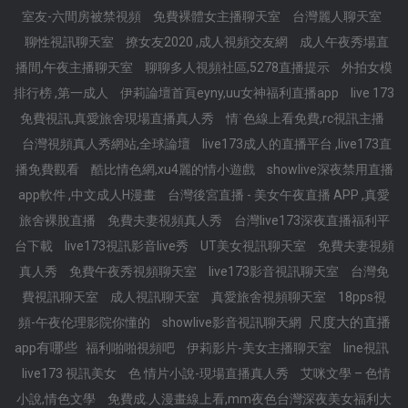
室友-六間房被禁視頻
免費裸體女主播聊天室
台灣麗人聊天室
聊性視訊聊天室
撩女友2020 ,成人視頻交友網
成人午夜秀場直
播間,午夜主播聊天室
聊聊多人視頻社區,5278直播提示
外拍女模
排行榜 ,第一成人
伊莉論壇首頁eyny,uu女神福利直播app
live 173
免費視訊,真愛旅舍現場直播真人秀
情˙色線上看免費,rc視訊主播
台灣視頻真人秀網站,全球論壇
live173成人的直播平台 ,live173直
播免費觀看
酷比情色網,xu4麗的情小遊戲
showlive深夜禁用直播
app軟件 ,中文成人H漫畫
台灣後宮直播 - 美女午夜直播 APP ,真愛
旅舍裸脫直播
免費夫妻視頻真人秀
台灣live173深夜直播福利平
台下載
live173視訊影音live秀
UT美女視訊聊天室
免費夫妻視頻
真人秀
免費午夜秀視頻聊天室
live173影音視訊聊天室
台灣免
費視訊聊天室
成人視訊聊天室
真愛旅舍視頻聊天室
18pps視
尺度大的直播
頻-午夜伦理影院你懂的
showlive影音視訊聊天網
app有哪些
福利啪啪視頻吧
伊莉影片-美女主播聊天室
line視訊
live173 視訊美女
色 情片小說-現場直播真人秀
艾咪文學 – 色情
小說,情色文學
免費成.人漫畫線上看,mm夜色台灣深夜美女福利大