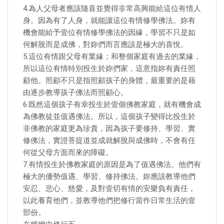
4.為人父母者應該隨喜並覺得非常高興能給這位有情人
身。因為有了人身，就能讓這位有情修學佛法。妳有
機會能給予壹位有情修學佛法的因緣，學習不只是如
何解脫而是成佛，對妳們而言應該是極大的喜悅。
5.這位有情跟父母有業緣；和整個家庭有過去的業緣，
所以這位有情特別投生於妳們家，這意指妳有責任照
顧他。照顧不只是指照顧孩子的身體，最重要的是藉
由逐步教導孩子佛法而照顧心。
6.既然這個孩子有幸投生於壹個佛教家庭，就有機會成
為佛教徒並值遇佛法。所以，這個孩子變得比投生於
非佛教的家庭更為珍貴，因為孩子要修持、學習、實
修佛法，實證菩提道並成就解脫與成佛時，不會有任
何從父母方面而來的障礙。
7.有情投生於佛教家庭的原因是為了值遇佛法。他們有
極大的優勢值遇、學習、修持佛法。妳應該教導他們
安忍、悲心、慈愛，及對壹切有情的安樂負有責任，
以此養育他們，並教導他們把修行當作日常生活的壹
部份。