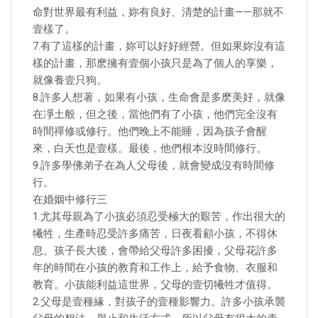
命對世界最有利益，妳有良好、清楚的計畫——那就不
壹樣了。
7.有了這樣的計畫，妳可以好好經營。但如果妳沒有這
樣的計畫，那麽擁有壹個小孩只是為了個人的享樂，
就像養壹只狗。
8.許多人想著，如果有小孩，生命會是多麽美好，就像
在凈土般，但之後，當他們有了小孩，他們完全沒有
時間禪修或修行。他們晚上不能睡，因為孩子會醒
來，白天也是壹樣。最後，他們根本沒時間修行。
9.許多學佛弟子在為人父母後，就會變成沒有時間修
行。
在婚姻中修行三
1.尤其母親為了小孩必須忍受極大的艱苦，作出很大的
犧牲，生產時忍受許多痛苦，日夜看顧小孩，不得休
息。孩子長大後，會帶給父母許多困擾，父母花許多
年的時間在小孩的教育和工作上，給予食物、衣服和
教育。小孩能利益這世界，父母的壹切犧牲才值得。
2.父母是壹種緣，對孩子的壹種影響力。許多小孩承襲