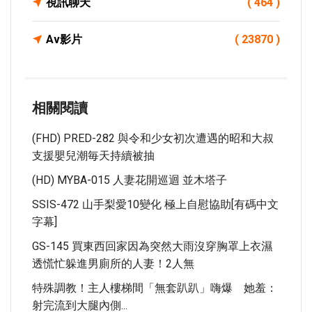
視訊聊天
( 464 )
Av影片
( 23870 )
相關閱讀
(FHD) PRED-282 與令和少女初次遭遇的昭和大叔
支援嬰兒潮毎天持續被抽
(HD) MYBA-015 人妻花開巡迴 並木塔子
SSIS-472 山手梨愛10變化 極上自慰協助[有碼中文
字幕]
GS-145 買東西回家因為突然大雨沒穿胸罩上衣濕
透慌忙躲進男廁所的人妻！2人無
特殊調教！主人樓梯間「無套趴趴」嗨爆 她羞：
射完流到大腿內側...