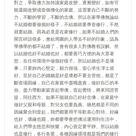
對之，爭取佛力加持讓家庭改變，逐漸變好，如有可
能還能改變成壹個佛化的家庭。這需要自己不斷的努
力，不斷的學習，不斷的念佛。所以在家學佛無論結
不結婚都要做個好樣子，不結婚就要專壹修行，不然
就要結婚。因為必竟是在家修行，如果不結婚人們的
閑言碎語很多，會給周圍的人帶去不好的印象，認為
學佛學的都不結婚了，會有很多人對佛教有誤解。所
以結婚也好不結婚也好，都要善巧方便的為大眾著
想，在任何環境中做個好樣子。所以結婚也不是壞
事，只要妳內心堅定，願力很強，壹心求生凈土就
好。至於自己的婚姻是好是壞都不要去管他，都是了
斷壹場因緣，自己在家庭中盡職盡責，做好自己的本
份。盡力帶動家庭壹起學佛，壹起覺悟，將來同證菩
提，同往西方。如果不能就自己好好念佛，在家庭中
做好父親和母親，對兒女也要負責。雖然都是不同的
因緣聚合到壹起，我們都要用平等歡喜心對待。好緣
也好，壞緣也罷，妳都要學會把佛法運用到生活中，
給人們帶去慈悲和快樂，內心壹定要平靜。所以結婚
也是修行，各行各業，各種因緣環境都是我們的修行