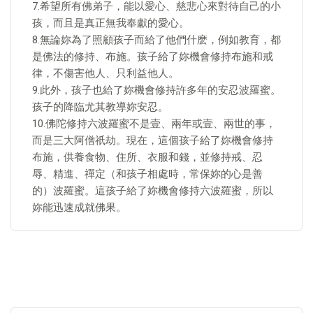
7.希望所有佛弟子，能以愛心、慈悲心來對待自己的小
孩，而且是真正無我奉獻的愛心。
8.無論妳為了照顧孩子而給了他們什麽，例如教育，都
是佛法的修持、布施。孩子給了妳機會修持布施和戒
律，不傷害他人、只利益他人。
9.此外，孩子也給了妳機會修持許多年的安忍波羅蜜。
孩子的降臨尤其教導妳安忍。
10.佛陀修持六波羅蜜不是壹、兩年或壹、兩世的事，
而是三大阿僧祇劫。現在，這個孩子給了妳機會修持
布施，供養食物、住所、衣服和錢，並修持戒、忍
辱、精進、禪定（和孩子相處時，常保妳的心是善
的）波羅蜜。這孩子給了妳機會修持六波羅蜜，所以
妳能迅速成就佛果。