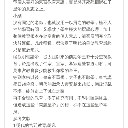
帝個人喜好的東宮教育來說，更是將其死死捆綁在了
皇帝的意志之上。
小結
沒有固定的老師，也就沒用一以貫之的教學；極不人
性的學習時間，又導致了學生極大的厭學心理；加上
整個教育根本在於皇帝的個人意志，能否展開完全取
決於運氣。凡此種種，都決定了明代的皇儲教育最終
只是流於形式。
縱觀明朝諸帝，從太祖以來的前期帝王都十分重視教
育，於是出現了仁宗、宣宗、孝宗這些有道明君，可
見東宮教育多少能教出像樣的帝王。
等到孝宗以後，皇帝不重視，太子也不願學，東宮講
學日趨停廢，明代的繼承人素質越來越低，朝政混亂
不堪，終於走上了滅亡之路。
再不合理的教育，學了終究有用，不學則貽誤終生。
但造成這些「問題皇帝」的錯，卻不在這些皇帝本
身。
參考文獻
1.明代的宮廷教育,胡凡.