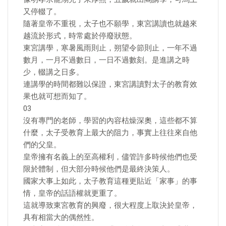
又停輟了。
隨著皇帝不重視，太子也不願學，東宮講讀也就越來
越流於形式，時常處於停廢狀態。
東宮講學，寒暑風雨則止，朔望令節則止，一年不過
數月，一月不過數日，一日不過數刻。是進講之時
少，輟講之日多。
連講學的時間都難以保證，東宮講讀對太子的教育效
果也就可想而知了。
03
沒有專門的老師，學習的內容枯燥深奧，這些都不算
什麼，太子受教育上最大的阻力，事實上往往來自他
們的父皇。
皇帝擁有名義上的至高權利，儘管許多時候他們也受
限於體制，但大部分時候他們是最終決策人。
國家大事上如此，太子教育這種更貼近「家事」的事
情，皇帝的話語權就更重了。
這就導致東宮教育的興廢，很大程度上取決於皇帝，
具有相當大的偶然性。