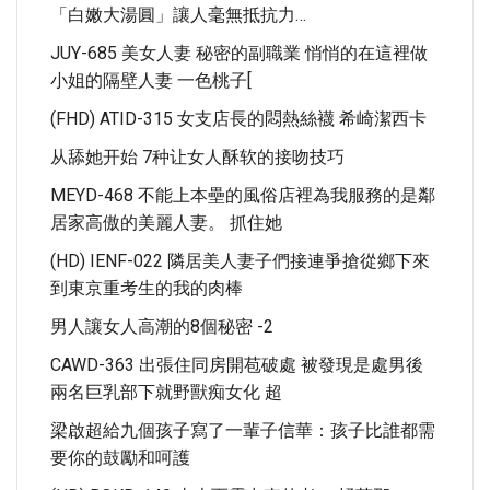
「白嫩大湯圓」讓人毫無抵抗力…
JUY-685 美女人妻 秘密的副職業 悄悄的在這裡做
小姐的隔壁人妻 一色桃子[
(FHD) ATID-315 女支店長的悶熱絲襪 希崎潔西卡
从舔她开始 7种让女人酥软的接吻技巧
MEYD-468 不能上本壘的風俗店裡為我服務的是鄰
居家高傲的美麗人妻。 抓住她
(HD) IENF-022 隣居美人妻子們接連爭搶從鄉下來
到東京重考生的我的肉棒
男人讓女人高潮的8個秘密 -2
CAWD-363 出張住同房開苞破處 被發現是處男後
兩名巨乳部下就野獸痴女化 超
梁啟超給九個孩子寫了一輩子信華：孩子比誰都需
要你的鼓勵和呵護