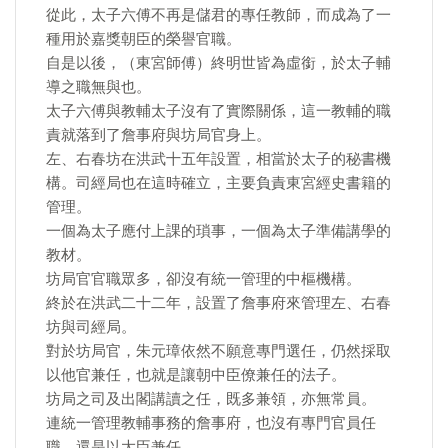
從此，太子六傅不再是儲君的專任教師，而成為了一
種用於嘉獎朝臣的榮譽官職。
自是以後，（東宮師傅）終明世皆為虛銜，於太子輔
導之職無與也。
太子六傅與教輔太子沒有了實際關係，這一教輔的職
責就落到了詹事府與坊局官身上。
左、右春坊在洪武十五年設置，相當於太子的秘書機
構。司經局也在這時確立，主要負責東宮經史書籍的
管理。
一個為太子應付上課的瑣事，一個為太子準備講學的
教材。
坊局官官職眾多，卻沒有統一管理的中樞機構。
終於在洪武二十二年，設置了詹事府來管理左、右春
坊與司經局。
對於坊局官，朱元璋依然不願意專門選任，仍然採取
以他官兼任，也就是讓朝中臣僚兼任的法子。
坊局之司及出閣講讀之任，既多兼領，亦無常員。
連統一管理教輔事務的詹事府，也沒有專門官員任
職，還是以大臣兼任。