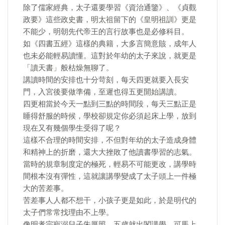
除了儒家經典，太子還要學習《資治通鑒》、《貞觀
政要》這些政史書，明太祖留下的《皇明祖訓》更是
不能少，明朝先代帝王的言行故事也是必修科目。
如《四書五經》這樣的典籍，大多言簡意賅，成年人
也未必能輕易讀懂。這對於年幼的太子來說，就更是
「讀天書」般枯燥無聊了。
講讀時間的安排也十分苛刻，每天四更就要入長安
門，入宮後要做準備，至遲也得五更開始講讀。
四更相當於今天一點到三點的時間段，每天三點正是
睡得舒服的時候，學校卻規定你必須起床上學，放到
現在又有幾個學生受得了呢？
這樣不合理的時間安排，不但對年幼的太子造成身體
和精神上的折磨，還大大挫敗了他讀書學習的志氣。
當時的規章制度定的極死，輕易不可能更改，講學時
間根本沒有彈性，這就讓講學變成了太子頭上一件極
大的苦差事。
苦差事人人都不想干，小孩子更是如此，於是明代的
太子們常常找理由不上學。
像明孝宗寵溺兒子朱厚照，五歲就出閣講學，可馬上