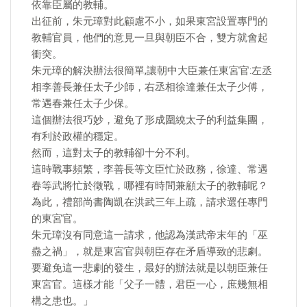
依靠臣屬的教輔。
出征前，朱元璋對此顧慮不小，如果東宮設置專門的
教輔官員，他們的意見一旦與朝臣不合，雙方就會起
衝突。
朱元璋的解決辦法很簡單,讓朝中大臣兼任東宮官:左丞
相李善長兼任太子少師，右丞相徐達兼任太子少傅，
常遇春兼任太子少保。
這個辦法很巧妙，避免了形成圍繞太子的利益集團，
有利於政權的穩定。
然而，這對太子的教輔卻十分不利。
這時戰事頻繁，李善長等文臣忙於政務，徐達、常遇
春等武將忙於徵戰，哪裡有時間兼顧太子的教輔呢？
為此，禮部尚書陶凱在洪武三年上疏，請求選任專門
的東宮官。
朱元璋沒有同意這一請求，他認為漢武帝末年的「巫
蠱之禍」，就是東宮官與朝臣存在矛盾導致的悲劇。
要避免這一悲劇的發生，最好的辦法就是以朝臣兼任
東宮官。這樣才能「父子一體，君臣一心，庶幾無相
構之患也。」