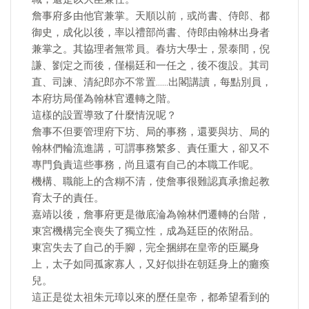
詹事府多由他官兼掌。天順以前，或尚書、侍郎、都
御史，成化以後，率以禮部尚書、侍郎由翰林出身者
兼掌之。其協理者無常員。春坊大學士，景泰間，倪
謙、劉定之而後，僅楊廷和一任之，後不復設。其司
直、司諫、清紀郎亦不常置……出閣講讀，每點別員，
本府坊局僅為翰林官遷轉之階。
這樣的設置導致了什麼情況呢？
詹事不但要管理府下坊、局的事務，還要與坊、局的
翰林們輪流進講，可謂事務繁多、責任重大，卻又不
專門負責這些事務，尚且還有自己的本職工作呢。
機構、職能上的含糊不清，使詹事很難認真承擔起教
育太子的責任。
嘉靖以後，詹事府更是徹底淪為翰林們遷轉的台階，
東宮機構完全喪失了獨立性，成為廷臣的依附品。
東宮失去了自己的手腳，完全捆綁在皇帝的臣屬身
上，太子如同孤家寡人，又好似掛在朝廷身上的癱瘓
兒。
這正是從太祖朱元璋以來的歷任皇帝，都希望看到的