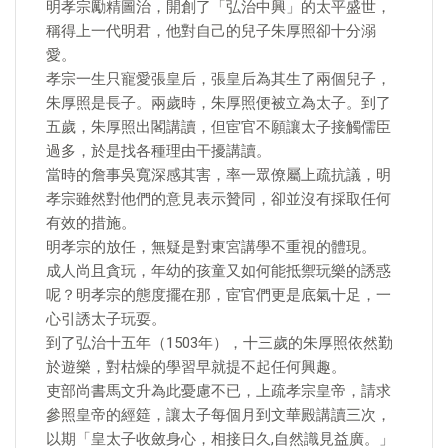
明孝宗勵精圖治，開創了「弘治中興」的太平盛世，
稱得上一代明君，他對自己的兒子朱厚照卻十分溺
愛。
孝宗一生只寵愛張皇后，張皇后為其生了兩個兒子，
朱厚照是長子。兩歲時，朱厚照便被立為太子。到了
五歲，朱厚照出閣講讀，但宦官不願讓太子接觸儒臣
過多，於是找各種理由干擾講讀。
當時的詹事吳寬深感其害，率一眾僚屬上疏抗議，明
孝宗雖然對他們的意見表示贊同，卻並沒有採取任何
有效的措施。
明孝宗的放任，無疑是對東宮講學不重視的體現。
成人尚且貪玩，年幼的孩童又如何能抵禦玩樂的誘惑
呢？明孝宗的態度擺在那，宦官們更是底氣十足，一
心引誘太子玩耍。
到了弘治十五年（1503年），十三歲的朱厚照依然勤
於遊樂，對枯燥的學習早就提不起任何興趣。
吏部尚書馬文升為此憂慮不已，上疏孝宗皇帝，請求
參照皇帝的經筵，讓太子每個月到文華殿講讀三次，
以期「皇太子收斂身心，相接日久,自然識見益廣。」