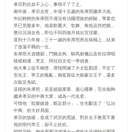
孝宗對此並不上心，事情不了了之。
兩年後，孝宗去世，年僅十五歲的朱厚照繼承大統。
年紀輕輕的朱厚照不僅沒有治國理政的經驗，學業也
早已荒廢多年。他喜歡鷹犬、歌舞、角抵這些把戲，
整日沉溺女色，即位不到四個月就出宮淫樂。
直到十六年後，三十一歲的朱厚照死在病榻上，結束
了放蕩不羈的一生。
朱厚照天資聰穎，鬥雞走狗、騎馬射獵以及吹拉彈唱
樣樣精通，梵文、阿拉伯文也一學就會。
他大事上從不糊塗，彈指間滅了大太監劉謹，平定了
安化王、寧王的叛亂，御駕親征大敗蒙古王子，還多
次賑災免賦。
這樣的朱厚照，若是兢兢業業、盡心國事，完全能夠
繼承孝宗的中興大業，成為一代名君。
可惜他「耽樂嬉遊，昵近群小」，生生斷送了「弘治
中興」的大好局面。
孝宗的放縱，造成了武宗的荒誕。對於太子教育不重
視的明代帝王，卻不止於此。
明世宗時，御史周冕請求讓十一歲的太子儘快出閣講