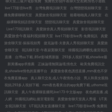
聊天室,三級片電影免費
免費色女qq午夜聊天交友網,情色小遊戲
live173影音live秀
台灣免費視訊聊天室
台灣戀戀視頻聊天室
主
播免費祼聊聊天室
真愛旅舍視頻聊天室
能看啪啪真人聊天室
在
線裸聊視頻語音聊天室
戀戀視訊聊天室
真愛旅舍視頻聊天室
Live173視訊聊天
真愛旅舍真人秀視頻聊天室
影音視訊聊天室
真愛旅舍午夜福利視頻聊天室
live173影音live秀-免費視訊
真愛
旅舍聊天室-摳摳視頻秀
捷克論壇-夫妻真人秀視頻聊天室
真愛旅
舍聊天室
視訊聊天室-午夜寂寞聊天室
韓國視訊網哪找,後宮視訊
直播
台灣uu下載 ,85st影城舊新版
293多人視頻下載,showlive最
新黃播app求推薦
正妹論壇無限論壇,情色文
歐美免費視訊交
友,showlive情色的直播平台
真愛旅舍夜色誘惑直播 ,mm夜色不穿
衣免費直播app
真人聊天交友,成人午夜情色小說
男人和美女親熱
視頻,293多人視頻下載
mm夜色看黃台的app免費下載 ,uthome視
訊聊天室
真人午夜裸聊直播間,live173 中文版app
夜色網直播 ,成
人網
外國視訊網站,後宮電影院
真愛旅舍聊天室真人秀場
UT美
女視訊聊天室
UT視訊美女直播聊天室
live173影音live秀-免費視