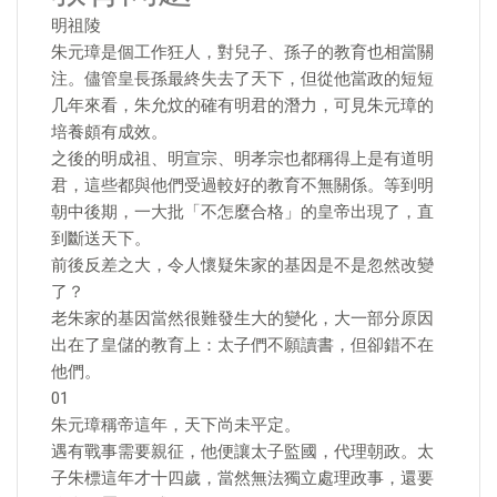
明祖陵
朱元璋是個工作狂人，對兒子、孫子的教育也相當關
注。儘管皇長孫最終失去了天下，但從他當政的短短
几年來看，朱允炆的確有明君的潛力，可見朱元璋的
培養頗有成效。
之後的明成祖、明宣宗、明孝宗也都稱得上是有道明
君，這些都與他們受過較好的教育不無關係。等到明
朝中後期，一大批「不怎麼合格」的皇帝出現了，直
到斷送天下。
前後反差之大，令人懷疑朱家的基因是不是忽然改變
了？
老朱家的基因當然很難發生大的變化，大一部分原因
出在了皇儲的教育上：太子們不願讀書，但卻錯不在
他們。
01
朱元璋稱帝這年，天下尚未平定。
遇有戰事需要親征，他便讓太子監國，代理朝政。太
子朱標這年才十四歲，當然無法獨立處理政事，還要