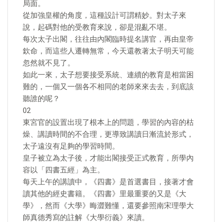
局面。
從加強皇權的角度，這種設計可謂精妙。對太子來
說，起碼對他的受教育來說，卻是混亂不堪。
每次太子出閣，往往由內閣臨時提名講官，再由皇帝
欽命，而這些人遷轉無常，今天還教著太子明天可能
忽然就不見了。
如此一來，太子想要接受系統、連續的教育是相當困
難的，一個又一個各不相同的老師來來去去，到底該
聽誰的呢？
02
東宮官的設置出現了根本上的問題，學習的內容的枯
燥、講讀時間的不合理，更導致講讀日漸流於形式，
太子遠沒有足夠的學習時間。
皇子被立為太子後，才能出閣接受正式教育，所學內
容以「四書五經」為主。
每天上午的講讀中，《四書》是首選書目，接著才會
讀其他的經史書籍。《四書》里最重要的又是《大
學》，然而《大學》晦澀難懂，還要參照南宋理學大
師真德秀寫的註解《大學衍義》來讀。