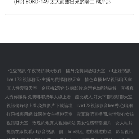
(HD) BOKD-149 太大而露出來的老二 橘芹那
性愛視訊-午夜視頻聊天軟件
國外免費開放聊天室
ut正妹視訊
live 173 視訊聊天-主播免費祼聊聊天室
情色直播 MM視訊聊天室
真人性愛聊天室
金瓶梅2愛的奴隸影片,台灣色b網站破解
直播真
人秀你懂得,免費嘟嘟成年人線上看
酷比成人,好天下聊視頻聊天室
視訊偷錄線上看,免費影片下載論壇
live173視訊影音live秀,色聊網
打飛機專用網,韓國美女主播聊天室
寂寞聊吧直播間,台灣甜心女孩
視訊聊天室
玫瑰約炮真人視頻網站,美女性感臀部圖片
女人毛片
視頻在線觀看,ut影音視訊
個工 line群組 ,遊戲桃遊戲區
影音視訊