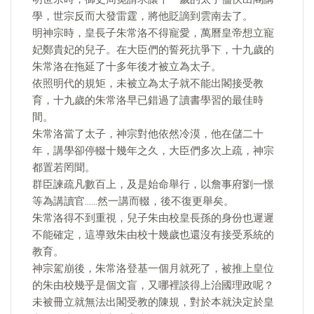
學，世宗反而大發雷霆，將他貶謫到雲南去了。
明神宗時，皇長子朱常洛不得寵愛，萬曆皇帝想立寵
妃鄭貴妃的兒子。在大臣們的誓死抗爭下，十九歲的
朱常洛在拖延了十多年後才被立為太子。
依照明代的規矩，未被立為太子就不能出閣接受教
育，十九歲的朱常洛早已錯過了讀書學習的最佳時
間。
朱常洛當了太子，神宗對他依然冷漠，他在儲二十
年，講學卻停輟十幾年之久，大臣們多次上疏，神宗
都置若罔聞。
群臣諫疏凡數百上，及是始命舉行，以詹事府劉一憬
等為講讀官……然一講而輟，後不復更舉矣。
朱常洛得不到重視，兒子朱由校皇長孫的身份也遲遲
不能確定，這導致朱由校十幾歲也還沒有接受系統的
教育。
神宗駕崩後，朱常洛登基一個月就死了，被推上皇位
的朱由校幾乎是個文盲，又哪裡談得上治國理政呢？
未被冊立就無法出閣受教的陳規，對於本就決定於皇